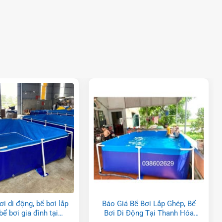
ắp ghép tại TP Hồ Chí
Mua bể bơi di động, bể bơi lắp
iải pháp tối ưu cho
ghép, bể bơi gia đình tại
ùa nắng nóng
Quảng Ninh 2024
i di động, bể bơi lắp
Báo Giá Bể Bơi Lắp Ghép, Bể
bể bơi gia đình tại
Bơi Di Động Tại Thanh Hóa