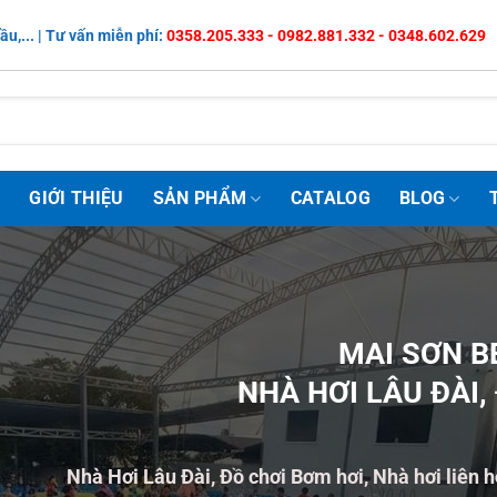
ầu,... | Tư vấn miễn phí:
0358.205.333 - 0982.881.332 - 0348.602.629
Ủ
GIỚI THIỆU
SẢN PHẨM
CATALOG
BLOG
MAI SƠN B
NHÀ HƠI LÂU ĐÀI,
Nhà Hơi Lâu Đài, Đồ chơi Bơm hơi, Nhà hơi liên 