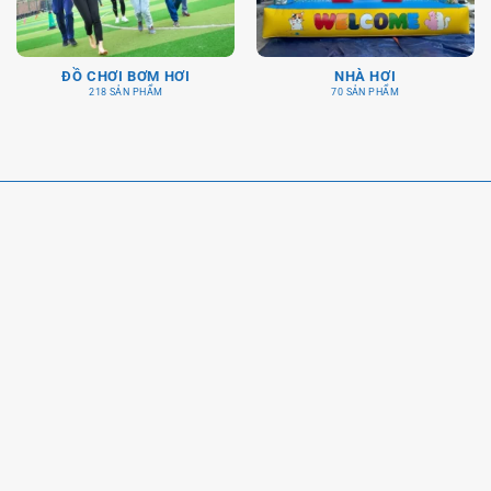
ĐỒ CHƠI BƠM HƠI
NHÀ HƠI
218 SẢN PHẨM
70 SẢN PHẨM