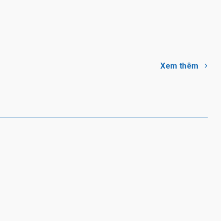
 kỳ lân bơm hơi – Đồ
Búa hơi khổng lồ – Đồ chơi
bơm hơi dưới nước
bơm hơi team building
Xem thêm