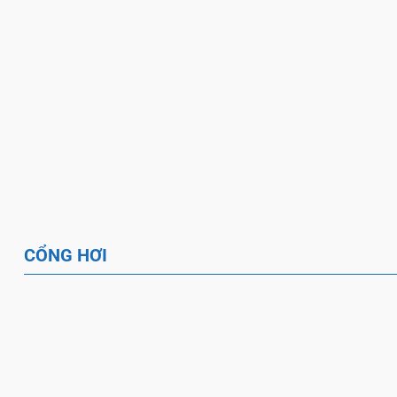
Nhà Hơi Trượt Nước Mai Sơn
Nhà Phao Bơm Hơi 
– Nhà Hơi Cho Bể Bơi, Bể
Vui Nhộn – Nhà hơi 
Phao
trẻ em thiết kế the
CỔNG HƠI