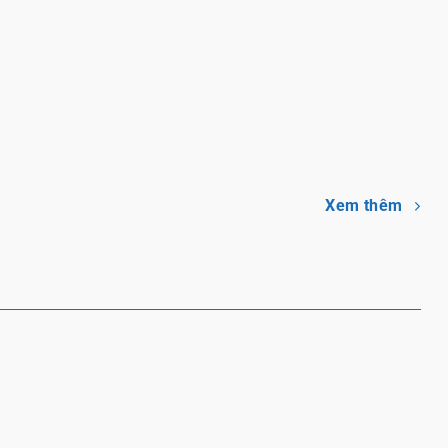
 khổng lồ – Nhà hơi
Nhà hơi 2 đường bóng vượt
o theo yêu cầu – In
chướng ngại vật
V – Hàng xịn
Xem thêm