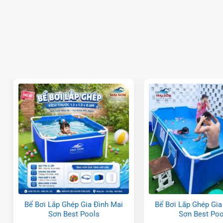
Bể Bơi Dán Bạt PVC Vân
Bể Bơi Âm Lót Bạt 
Nước Mai Sơn Best Pools
Pháp Hiện Đại, Tiế
Bền Đẹp
Bể Bơi Lắp Ghép Gia Đình Mai
Bể Bơi Lắp Ghép Gia
Sơn Best Pools
Sơn Best Poo