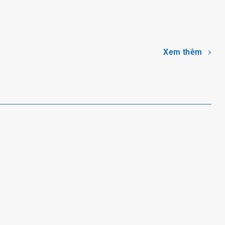
ợt Nước Bơm Hơi Du
LINH VẬT BƠM HƠI GAMA
uyền Mới 2025
KHỔNG LỒ – BIỂU TƯỢNG
THU HÚT MỌI ÁNH NHÌN
Xem thêm