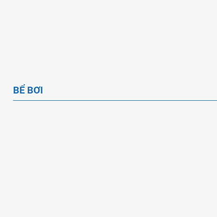
Mô hình sản phẩm bơm hơi
Mascot Bơm Hơi T
cỡ lớn
Ngọ 2026
BỂ BƠI