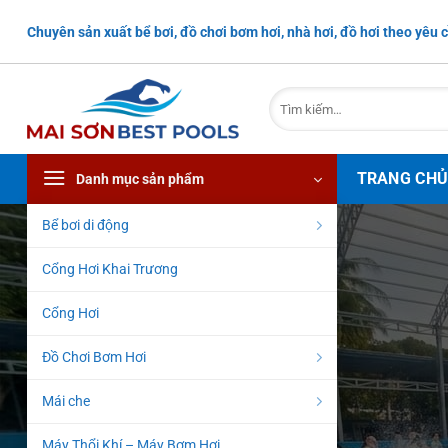
Bỏ
Chuyên sản xuất bể bơi, đồ chơi bơm hơi, nhà hơi, đồ hơi theo yêu c
qua
nội
dung
Tìm
kiếm:
TRANG CH
Danh mục sản phẩm
Bể bơi di động
Cổng Hơi Khai Trương
Cổng Hơi
Đồ Chơi Bơm Hơi
Mái che
Máy Thổi Khí – Máy Bơm Hơi