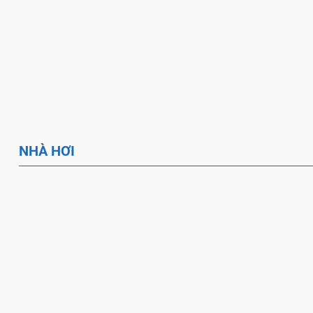
Tổng Hợp Các Loại Phao Bơm
Mô Hình Xe Đua F1
Hơi Thả Bể Bền Đẹp Và Hot
– Đồ Chơi Bơm
Nhất Tại Mai Sơn Best Pools
Teambuildin
NHÀ HƠI