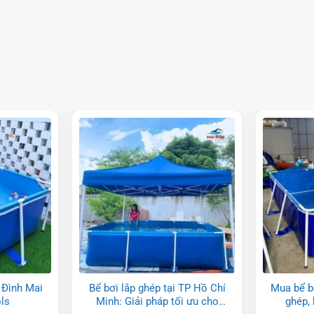
PVC: Giải
Bể bơi kinh doanh lắp ghép di
Bể bơi l
t Kiệm Và
động – Bể bơi lắp ghép cỡ lớn
Minh: G
m
 Đình Mai
Bể bơi lắp ghép tại TP Hồ Chí
Mua bể bơ
ls
Minh: Giải pháp tối ưu cho
ghép, 