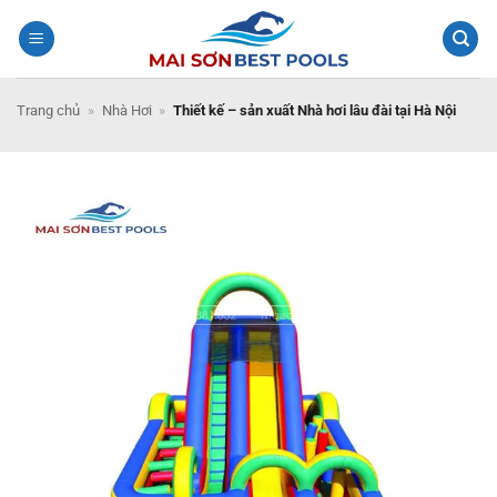
Bỏ
qua
nội
dung
Trang chủ
»
Nhà Hơi
»
Thiết kế – sản xuất Nhà hơi lâu đài tại Hà Nội