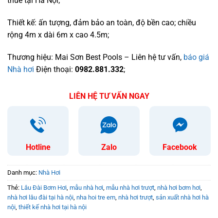
thuê tại Hà Nội;
Thiết kế: ấn tượng, đảm bảo an toàn, độ bền cao; chiều
rộng 4m x dài 6m x cao 4.5m;
Thương hiệu: Mai Sơn Best Pools – Liên hệ tư vấn,
báo giá
Nhà hơi
Điện thoại:
0982.881.332
;
LIÊN HỆ TƯ VẤN NGAY
Hotline
Zalo
Facebook
Danh mục:
Nhà Hơi
Thẻ:
Lâu Đài Bơm Hơi
,
mẫu nhà hơi
,
mẫu nhà hơi trượt
,
nhà hơi bơm hơi
,
nhà hơi lâu đài tại hà nội
,
nha hoi tre em
,
nhà hơi trượt
,
sản xuất nhà hơi hà
nội
,
thiết kế nhà hơi tại hà nội