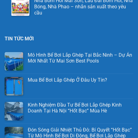
Nhà Bơm Hơi Mai Sơn, Lâu Đài Bơm Hơi, Nhà
Bóng, Nhà Phao – nhắn sản xuất theo yêu
cầu
TIN TỨC MỚI
Mô Hình Bể Bơi Lắp Ghép Tại Bắc Ninh – Dự Án
Mới Nhất Từ Mai Sơn Best Pools
Mua Bể Bơi Lắp Ghép Ở Đâu Uy Tín?
Kinh Nghiệm Đầu Tư Bể Bơi Lắp Ghép Kinh
Doanh Tại Hà Nội “Hốt Bạc” Mùa Hè
Đón Sóng Giải Nhiệt Thủ Đô: Bí Quyết “Hốt Bạc”
Từ Mô Hình Bể Bơi Di Động, Bể Bơi Lắp Ghép