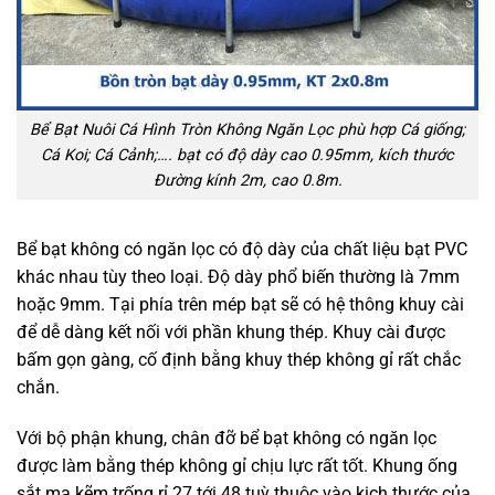
Bể Bạt Nuôi Cá Hình Tròn Không Ngăn Lọc phù hợp Cá giống;
Cá Koi; Cá Cảnh;…. bạt có độ dày cao 0.95mm, kích thước
Đường kính 2m, cao 0.8m.
Bể bạt không có ngăn lọc có độ dày của chất liệu bạt PVC
khác nhau tùy theo loại. Độ dày phổ biến thường là 7mm
hoặc 9mm. Tại phía trên mép bạt sẽ có hệ thông khuy cài
để dễ dàng kết nối với phần khung thép. Khuy cài được
bấm gọn gàng, cố định bằng khuy thép không gỉ rất chắc
chắn.
Với bộ phận khung, chân đỡ bể bạt không có ngăn lọc
được làm bằng thép không gỉ chịu lực rất tốt. Khung ống
sắt mạ kẽm trống rỉ 27 tới 48 tuỳ thuộc vào kich thước của