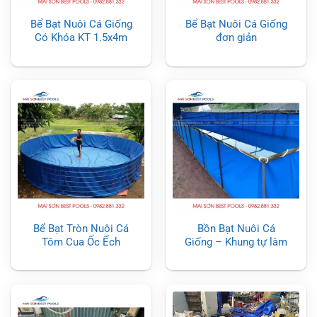
Bể Bạt Nuôi Cá Giống
Bể Bạt Nuôi Cá Giống
Có Khóa KT 1.5x4m
đơn giản
Bể Bạt Tròn Nuôi Cá
Bồn Bạt Nuôi Cá
Tôm Cua Ốc Ếch
Giống – Khung tự làm