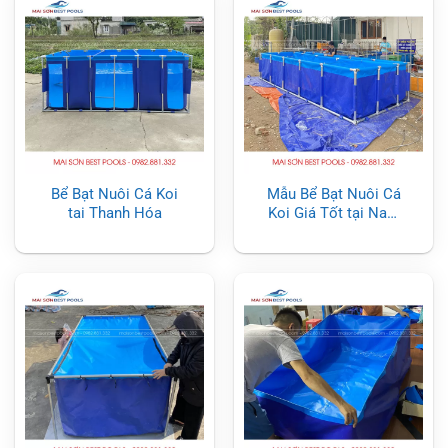
Bể Bạt Nuôi Cá Koi
Mẫu Bể Bạt Nuôi Cá
tai Thanh Hóa
Koi Giá Tốt tại Nam
Định