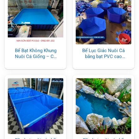
Bể Bạt Không Khung
Bể Lục Giác Nuôi Cá
Nuôi Cá Giống – Cá
bằng bạt PVC cao
Koi
cấp