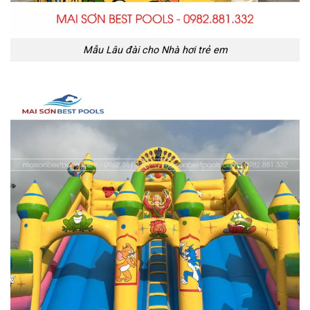
Mẫu Lâu đài cho Nhà hơi trẻ em