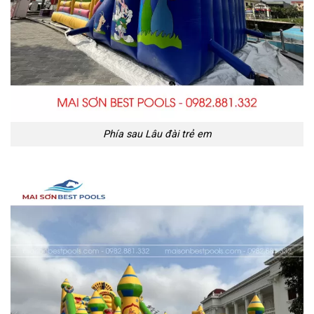
Phía sau Lâu đài trẻ em