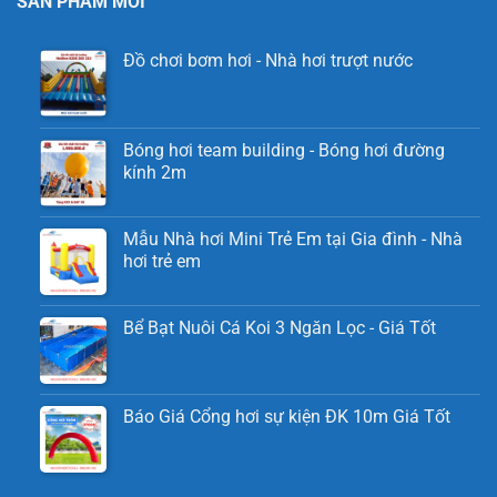
SẢN PHẨM MỚI
Đồ chơi bơm hơi - Nhà hơi trượt nước
Bóng hơi team building - Bóng hơi đường
kính 2m
Mẫu Nhà hơi Mini Trẻ Em tại Gia đình - Nhà
hơi trẻ em
Bể Bạt Nuôi Cá Koi 3 Ngăn Lọc - Giá Tốt
Báo Giá Cổng hơi sự kiện ĐK 10m Giá Tốt