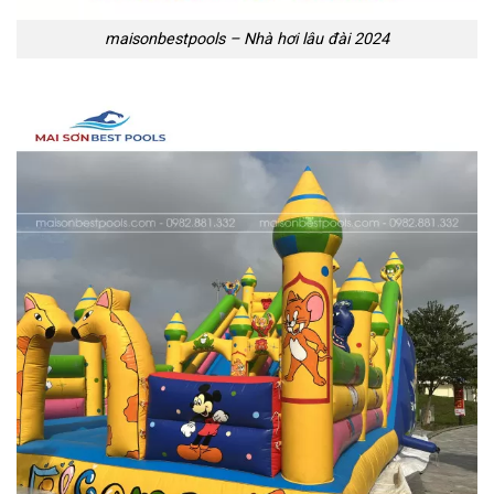
maisonbestpools – Nhà hơi lâu đài 2024