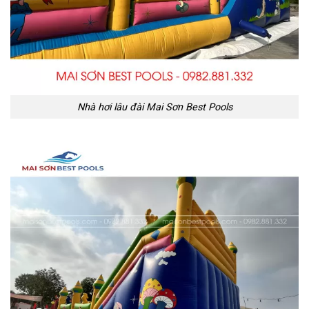
Nhà hơi lâu đài Mai Sơn Best Pools