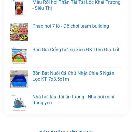
Mẫu Rối hơi Thần Tài Tài Lộc Khai Trương
- Siêu Thị
Phao hơi 7 lỗ - Đồ chơi team building
Báo Giá Cổng hơi sự kiện ĐK 10m Giá Tốt
Bồn Bạt Nuôi Cá Chữ Nhật Chia 5 Ngăn
Lọc KT 7x3.5x1m
Nhà hơi lâu đài ấn tượng - Nhà hơi mini
đáng yêu