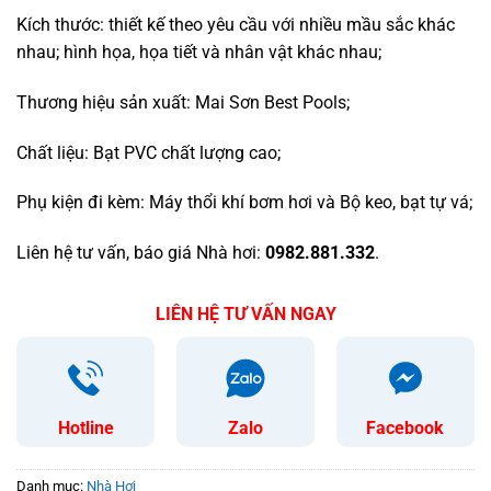
Kích thước: thiết kế theo yêu cầu với nhiều mầu sắc khác
nhau; hình họa, họa tiết và nhân vật khác nhau;
Thương hiệu sản xuất: Mai Sơn Best Pools;
Chất liệu: Bạt PVC chất lượng cao;
Phụ kiện đi kèm: Máy thổi khí bơm hơi và Bộ keo, bạt tự vá;
Liên hệ tư vấn, báo giá Nhà hơi:
0982.881.332
.
LIÊN HỆ TƯ VẤN NGAY
Hotline
Zalo
Facebook
Danh mục:
Nhà Hơi