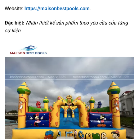
Website:
https://maisonbestpools.com
.
Đặc biệt:
Nhận thiết kế sản phẩm theo yêu cầu của từng
sự kiện