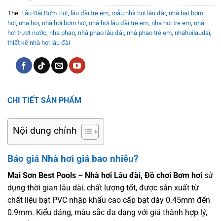
Thẻ:
Lâu Đài Bơm Hơi
,
lâu đài trẻ em
,
mẫu nhà hơi lâu đài
,
nhà bạt bơm
hơi
,
nha hoi
,
nhà hơi bơm hơi
,
nhà hơi lâu đài trẻ em
,
nha hoi tre em
,
nhà
hơi trượt nước
,
nha phao
,
nhà phao lâu đài
,
nhà phao trẻ em
,
nhahoilaudai
,
thiết kế nhà hơi lâu đài
CHI TIẾT SẢN PHẨM
Nội dung chính
Báo giá Nhà hơi
giá bao nhiêu?
Mai Sơn Best Pools – Nhà hơi Lâu đài, Đồ chơi Bơm hơi
sử
dụng thời gian lâu dài, chất lượng tốt, được sản xuất từ
chất liệu bạt PVC nhập khẩu cao cấp bạt dày 0.45mm đến
0.9mm. Kiểu dáng, màu sắc đa dạng với giá thành hợp lý,