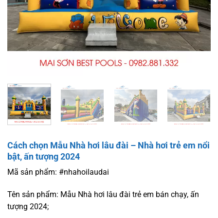
Cách chọn Mẫu Nhà hơi lâu đài – Nhà hơi trẻ em nổi
bật, ấn tượng 2024
Mã sản phẩm: #nhahoilaudai
Tên sản phẩm: Mẫu Nhà hơi lâu đài trẻ em bán chạy, ấn
tượng 2024;