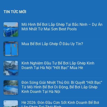
TIN TỨC MỚI
Mô Hình Bể Bơi Lắp Ghép Tại Bắc Ninh – Dự Án
Mới Nhất Từ Mai Sơn Best Pools
Mua Bể Bơi Lắp Ghép Ở Đâu Uy Tín?
Kinh Nghiệm Đầu Tư Bể Bơi Lắp Ghép Kinh
Doanh Tại Hà Nội “Hốt Bạc” Mùa Hè
Đón Sóng Giải Nhiệt Thủ Đô: Bí Quyết “Hốt Bạc”
Từ Mô Hình Bể Bơi Di Động, Bể Bơi Lắp Ghép
Kinh Doanh Tại Hà Nội
Hè 2026: Đón Đầu Cơn Sốt Kinh Doanh Bể Bơi