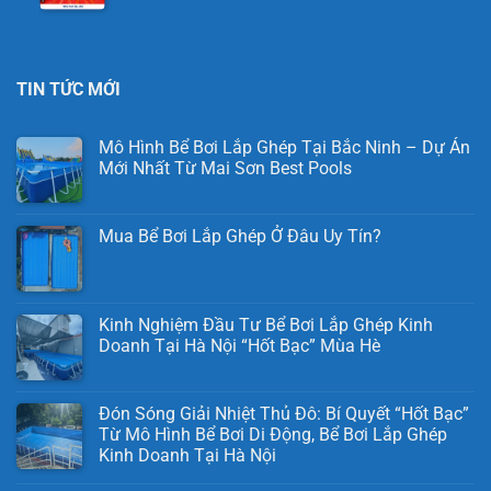
TIN TỨC MỚI
Mô Hình Bể Bơi Lắp Ghép Tại Bắc Ninh – Dự Án
Mới Nhất Từ Mai Sơn Best Pools
Mua Bể Bơi Lắp Ghép Ở Đâu Uy Tín?
Kinh Nghiệm Đầu Tư Bể Bơi Lắp Ghép Kinh
Doanh Tại Hà Nội “Hốt Bạc” Mùa Hè
Đón Sóng Giải Nhiệt Thủ Đô: Bí Quyết “Hốt Bạc”
Từ Mô Hình Bể Bơi Di Động, Bể Bơi Lắp Ghép
Kinh Doanh Tại Hà Nội