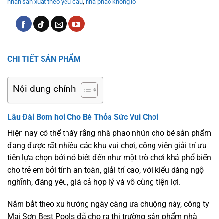
nhắn sản xuất theo yêu cầu
,
nha phao khong lo
CHI TIẾT SẢN PHẨM
Nội dung chính
Lâu Đài Bơm hơi
Cho Bé Thỏa Sức Vui Chơi
Hiện nay có thể thấy rằng nhà phao nhún cho bé sản phẩm
đang được rất nhiều các khu vui chơi, công viên giải trí ưu
tiên lựa chọn bởi nó biết đến như một trò chơi khá phổ biến
cho trẻ em bởi tính an toàn, giải trí cao, với kiểu dáng ngộ
nghĩnh, đáng yêu, giá cả hợp lý và vô cùng tiện lợi.
Nắm bắt theo xu hướng ngày càng ưa chuộng này, công ty
Mai Sơn Best Pools đã cho ra thị trường sản phẩm nhà