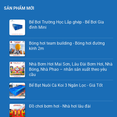
SẢN PHẨM MỚI
Bể Bơi Trường Học Lắp ghép - Bể Bơi Gia
đình Mini
Bóng hơi team building - Bóng hơi đường
kính 2m
Nhà Bơm Hơi Mai Sơn, Lâu Đài Bơm Hơi, Nhà
Bóng, Nhà Phao – nhắn sản xuất theo yêu
cầu
Bể Bạt Nuôi Cá Koi 3 Ngăn Lọc - Giá Tốt
Đồ chơi bơm hơi - Nhà hơi lâu đài