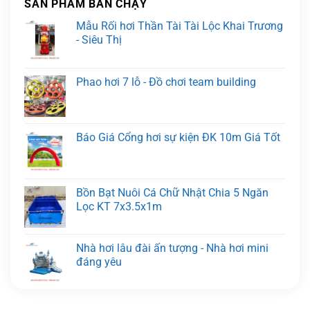
SẢN PHẨM BÁN CHẠY
Mẫu Rối hơi Thần Tài Tài Lộc Khai Trương
- Siêu Thị
Phao hơi 7 lỗ - Đồ chơi team building
Báo Giá Cổng hơi sự kiện ĐK 10m Giá Tốt
Bồn Bạt Nuôi Cá Chữ Nhật Chia 5 Ngăn
Lọc KT 7x3.5x1m
Nhà hơi lâu đài ấn tượng - Nhà hơi mini
đáng yêu