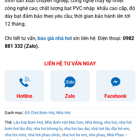
trình sản xuất chuyên nghiệp, công nghệ may ép nhiệt
công nghệ cao; chất lượng bạt PVC nhập khẩu cao cấp, độ
dày bạt đảm bảo theo yêu cầu; thời gian bảo hành lên tới
12 tháng;
Chi tiết tư vấn,
báo giá nhà hơi
xin liên hệ Điện thoại:
0982
881 332 (Zalo).
LIÊN HỆ TƯ VẤN NGAY
Hotline
Zalo
Facebook
Danh mục:
Đồ Chơi Bơm Hơi
,
Nhà Hơi
Thẻ:
Lâu Đài Bơm Hơi
,
Nhà Bơm Hơi Mai Sơn
,
Nhà Bóng
,
nha hoi
,
nhà hơi
bơm hơi lâu đài
,
nha hoi khong lo
,
nha hoi lau dai
,
nhà hơi lâu đài trẻ em
,
nha hoi mini
,
nhà hơi phao nhún
,
nha hoi tre em
,
nha phao
,
Nhà Phao –