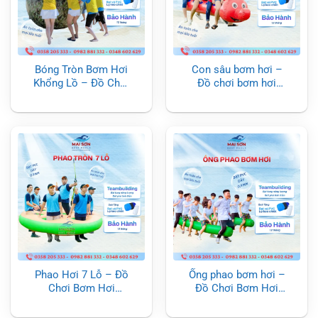
Bóng Tròn Bơm Hơi
Con sâu bơm hơi –
Khổng Lồ – Đồ Chơi
Đồ chơi bơm hơi
Bơm Hơi Team
team building
Building
Phao Hơi 7 Lỗ – Đồ
Ống phao bơm hơi –
Chơi Bơm Hơi
Đồ Chơi Bơm Hơi
Teambuilding
Teambuilding