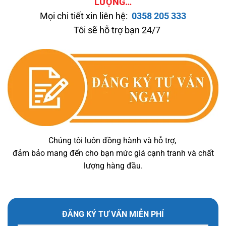
LƯỢNG…
Mọi chi tiết xin liên hệ:
0358 205 333
Tôi sẽ hỗ trợ bạn 24/7
Chúng tôi luôn đồng hành và hỗ trợ,
đảm bảo mang đến cho bạn mức giá cạnh tranh và chất
lượng hàng đầu.
ĐĂNG KÝ TƯ VẤN MIỄN PHÍ