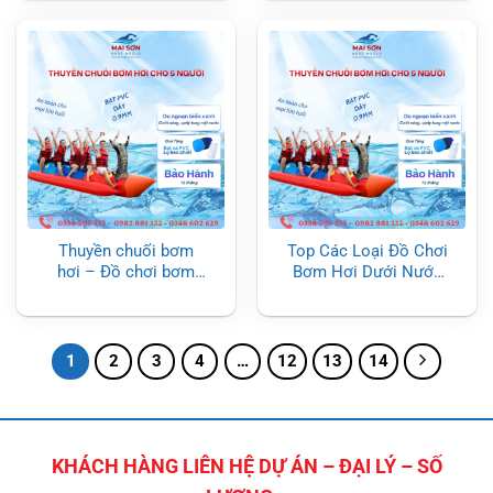
Thuyền chuối bơm
Top Các Loại Đồ Chơi
hơi – Đồ chơi bơm
Bơm Hơi Dưới Nước
hơi dưới nước
Và Teambuilding Hot
Nhất Mùa Hè
1
2
3
4
…
12
13
14
KHÁCH HÀNG LIÊN HỆ DỰ ÁN – ĐẠI LÝ – SỐ