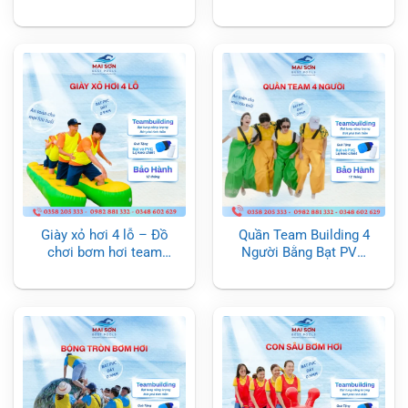
building
Hơi Team Building
Giày xỏ hơi 4 lỗ – Đồ
Quần Team Building 4
chơi bơm hơi team
Người Bằng Bạt PVC
building
– Đồ Chơi Bơm Hơi
Team Building