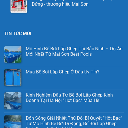
Đứng - thương hiệu Mai Sơn
TIN TỨC MỚI
Mô Hình Bể Bơi Lắp Ghép Tại Bắc Ninh – Dự Án
Mới Nhất Từ Mai Sơn Best Pools
Mua Bể Bơi Lắp Ghép Ở Đâu Uy Tín?
Kinh Nghiệm Đầu Tư Bể Bơi Lắp Ghép Kinh
Doanh Tại Hà Nội “Hốt Bạc” Mùa Hè
Đón Sóng Giải Nhiệt Thủ Đô: Bí Quyết “Hốt Bạc”
Từ Mô Hình Bể Bơi Di Động, Bể Bơi Lắp Ghép