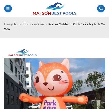
Bỏ
qua
nội
dung
Trang chủ
»
Đồ chơi sự kiện
»
Rối hơi Cú Mèo – Rối hơi vẫy tay hình Cú
Mèo