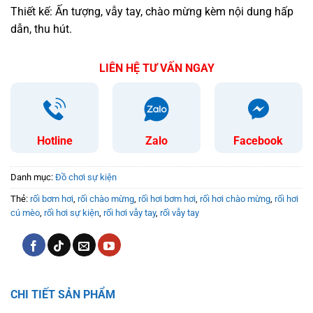
Thiết kế: Ấn tượng, vẫy tay, chào mừng kèm nội dung hấp
dẫn, thu hút.
LIÊN HỆ TƯ VẤN NGAY
Hotline
Zalo
Facebook
Danh mục:
Đồ chơi sự kiện
Thẻ:
rối bơm hơi
,
rối chào mừng
,
rối hơi bơm hơi
,
rối hơi chào mừng
,
rối hơi
cú mèo
,
rối hơi sự kiện
,
rối hơi vẫy tay
,
rối vẫy tay
CHI TIẾT SẢN PHẨM