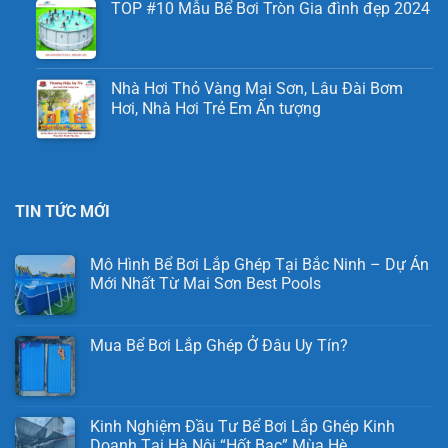
TOP #10 Mẫu Bể Bơi Tròn Gia đình đẹp 2024
Nhà Hơi Thỏ Vàng Mai Sơn, Lâu Đài Bơm
Hơi, Nhà Hơi Trẻ Em Ấn tượng
TIN TỨC MỚI
Mô Hình Bể Bơi Lắp Ghép Tại Bắc Ninh – Dự Án
Mới Nhất Từ Mai Sơn Best Pools
Mua Bể Bơi Lắp Ghép Ở Đâu Uy Tín?
Kinh Nghiệm Đầu Tư Bể Bơi Lắp Ghép Kinh
Doanh Tại Hà Nội “Hốt Bạc” Mùa Hè