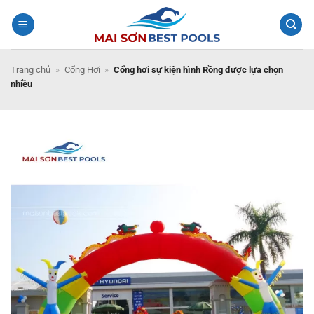
Bỏ
qua
nội
dung
Trang chủ
»
Cổng Hơi
»
Cổng hơi sự kiện hình Rồng được lựa chọn
nhiều