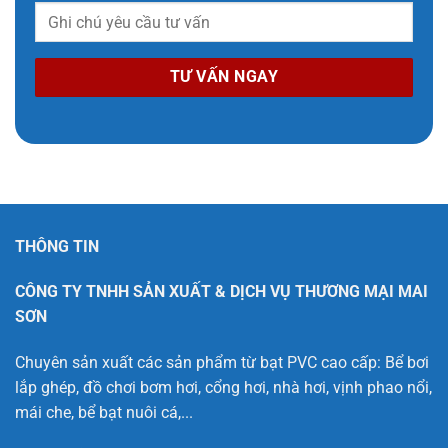
THÔNG TIN
CÔNG TY TNHH SẢN XUẤT & DỊCH VỤ THƯƠNG MẠI MAI
SƠN
Chuyên sản xuất các sản phẩm từ bạt PVC cao cấp: Bể bơi
lắp ghép, đồ chơi bơm hơi, cổng hơi, nhà hơi, vịnh phao nổi,
mái che, bể bạt nuôi cá,...