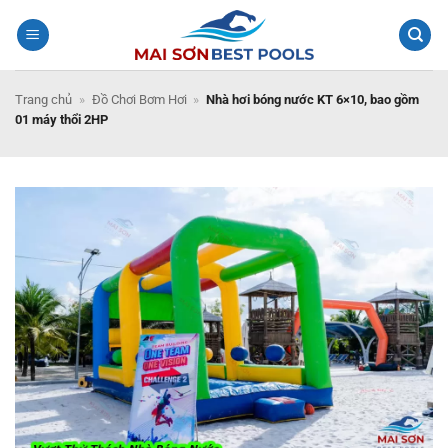
Bỏ
qua
nội
dung
Trang chủ
»
Đồ Chơi Bơm Hơi
»
Nhà hơi bóng nước KT 6×10, bao gồm
01 máy thổi 2HP