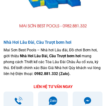
Nhà Hơi Lâu Đài, Cầu Trượt bơm hơi
Mai Sơn Best Pools – Nhà hơi Lâu đài, Đồ chơi Bơm hơi,
giới thiệu
Nhà Hơi Lâu Đài, Cầu Trượt bơm hơi
mang
phong cách Thiết kế các Tòa Lâu Đài Châu Âu cổ xưa, kỳ
thú. Để biết chính xác Báo Giá Nhà hơi Qúy khách vui lòng
liên hệ Điện thoại:
0982.881.332 (Zalo).
LIÊN HỆ TƯ VẤN NGAY