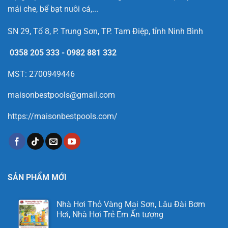
mái che, bể bạt nuôi cá,...
SN 29, Tổ 8, P. Trung Sơn, TP. Tam Điệp, tỉnh Ninh Bình
0358 205 333
-
0982 881 332
MST: 2700949446
maisonbestpools@gmail.com
https://maisonbestpools.com/
SẢN PHẨM MỚI
Nhà Hơi Thỏ Vàng Mai Sơn, Lâu Đài Bơm
Hơi, Nhà Hơi Trẻ Em Ấn tượng