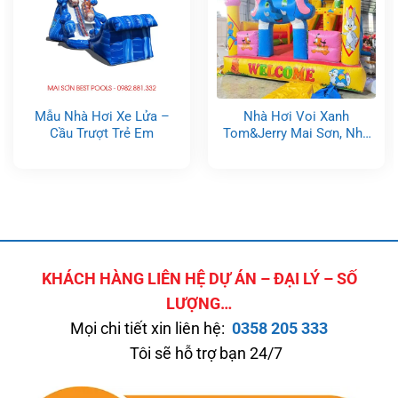
Mẫu Nhà Hơi Xe Lửa –
Nhà Hơi Voi Xanh
Cầu Trượt Trẻ Em
Tom&Jerry Mai Sơn, Nhà
Hơi Trẻ Em, Nhà Hơi Lâu
Đài, Nhà Phao – nhắn sản
xuất theo yêu cầu
KHÁCH HÀNG LIÊN HỆ DỰ ÁN – ĐẠI LÝ – SỐ
LƯỢNG…
Mọi chi tiết xin liên hệ:
0358 205 333
Tôi sẽ hỗ trợ bạn 24/7