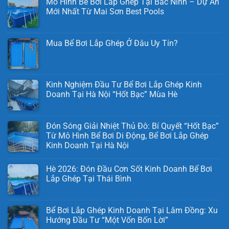
Mô Hình Bể Bơi Lắp Ghép Tại Bắc Ninh – Dự Án
Mới Nhất Từ Mai Sơn Best Pools
Mua Bể Bơi Lắp Ghép Ở Đâu Uy Tín?
Kinh Nghiệm Đầu Tư Bể Bơi Lắp Ghép Kinh
Doanh Tại Hà Nội “Hốt Bạc” Mùa Hè
Đón Sóng Giải Nhiệt Thủ Đô: Bí Quyết “Hốt Bạc”
Từ Mô Hình Bể Bơi Di Động, Bể Bơi Lắp Ghép
Kinh Doanh Tại Hà Nội
Hè 2026: Đón Đầu Cơn Sốt Kinh Doanh Bể Bơi
Lắp Ghép Tại Thái Bình
Bể Bơi Lắp Ghép Kinh Doanh Tại Lâm Đồng: Xu
Hướng Đầu Tư “Một Vốn Bốn Lời”