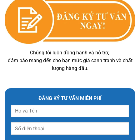
Chúng tôi luôn đồng hành và hỗ trợ,
đảm bảo mang đến cho bạn mức giá cạnh tranh và chất
lượng hàng đầu.
ĐĂNG KÝ TƯ VẤN MIỄN PHÍ