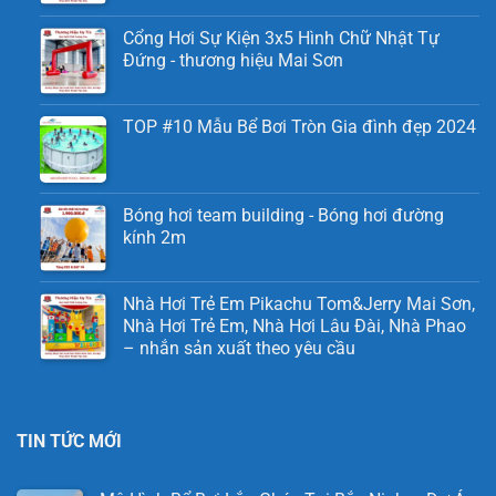
Cổng Hơi Sự Kiện 3x5 Hình Chữ Nhật Tự
Đứng - thương hiệu Mai Sơn
TOP #10 Mẫu Bể Bơi Tròn Gia đình đẹp 2024
Bóng hơi team building - Bóng hơi đường
kính 2m
Nhà Hơi Trẻ Em Pikachu Tom&Jerry Mai Sơn,
Nhà Hơi Trẻ Em, Nhà Hơi Lâu Đài, Nhà Phao
– nhắn sản xuất theo yêu cầu
TIN TỨC MỚI