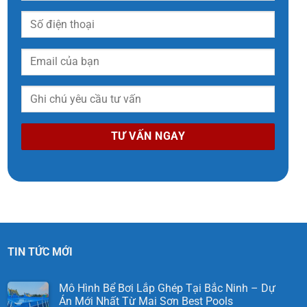
TIN TỨC MỚI
Mô Hình Bể Bơi Lắp Ghép Tại Bắc Ninh – Dự
Án Mới Nhất Từ Mai Sơn Best Pools