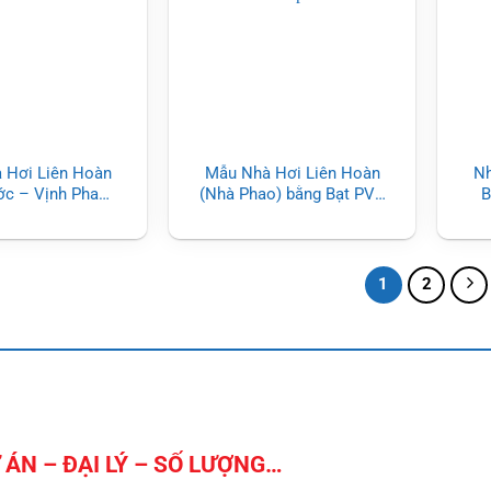
 Hơi Liên Hoàn
Mẫu Nhà Hơi Liên Hoàn
Nh
ớc – Vịnh Phao
(Nhà Phao) bằng Bạt PVC
B
tại Bãi Biển
cao cấp
Kẹ
s
1
2
ÁN – ĐẠI LÝ – SỐ LƯỢNG…