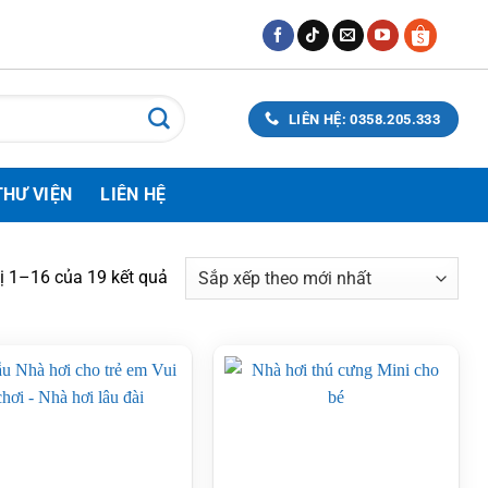
LIÊN HỆ: 0358.205.333
THƯ VIỆN
LIÊN HỆ
Đã
hị 1–16 của 19 kết quả
sắp
xếp
theo
mới
nhất