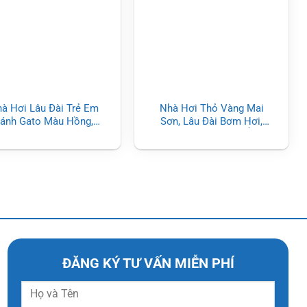
à Hơi Lâu Đài Trẻ Em
Nhà Hơi Thỏ Vàng Mai
ánh Gato Màu Hồng,
Sơn, Lâu Đài Bơm Hơi,
o Mút Mai Sơn – Zalo
Nhà Hơi Trẻ Em Ấn
ản xuất theo yêu cầu
tượng
ĐĂNG KÝ TƯ VẤN MIỄN PHÍ