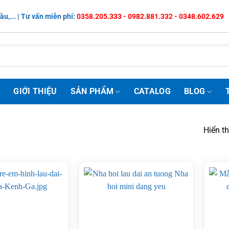
ầu,... | Tư vấn miễn phí:
0358.205.333 - 0982.881.332 - 0348.602.629
Ủ
GIỚI THIỆU
SẢN PHẨM
CATALOG
BLOG
Hiển t