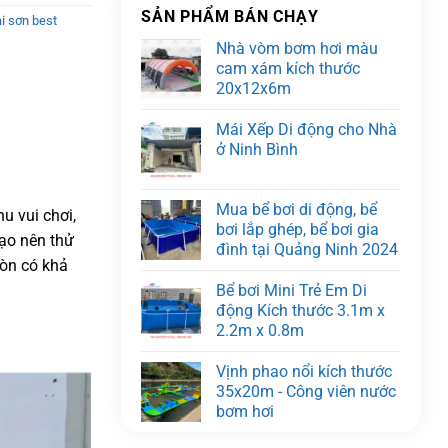
SẢN PHẨM BÁN CHẠY
i sơn best
Nhà vòm bơm hơi màu
cam xám kích thước
20x12x6m
Mái Xếp Di động cho Nhà
ở Ninh Bình
Mua bể bơi di động, bể
hu vui chơi,
bơi lắp ghép, bể bơi gia
tạo nên thử
đình tại Quảng Ninh 2024
còn có khả
Bể bơi Mini Trẻ Em Di
động Kích thước 3.1m x
2.2m x 0.8m
Vịnh phao nổi kích thước
35x20m - Công viên nước
bơm hơi