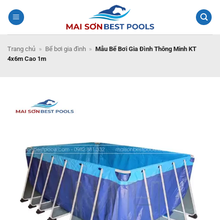
Bỏ
qua
nội
dung
Trang chủ
»
Bể bơi gia đình
»
Mẫu Bể Bơi Gia Đình Thông Minh KT
4x6m Cao 1m