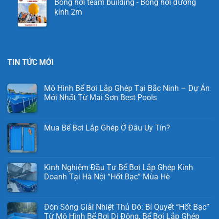
Bóng hơi team building - Bóng hơi đường
kính 2m
TIN TỨC MỚI
Mô Hình Bể Bơi Lắp Ghép Tại Bắc Ninh – Dự Án
Mới Nhất Từ Mai Sơn Best Pools
Mua Bể Bơi Lắp Ghép Ở Đâu Uy Tín?
Kinh Nghiệm Đầu Tư Bể Bơi Lắp Ghép Kinh
Doanh Tại Hà Nội “Hốt Bạc” Mùa Hè
Đón Sóng Giải Nhiệt Thủ Đô: Bí Quyết “Hốt Bạc”
Từ Mô Hình Bể Bơi Di Động, Bể Bơi Lắp Ghép