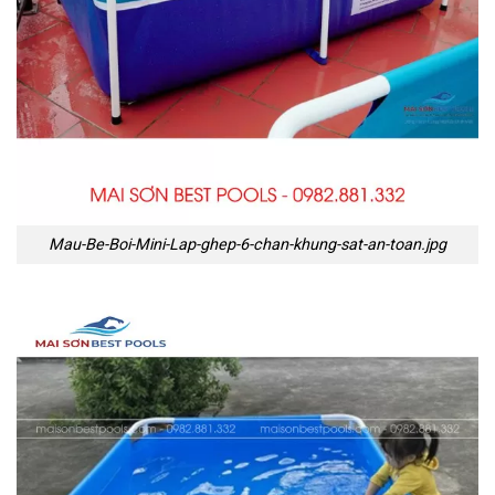
Mau-Be-Boi-Mini-Lap-ghep-6-chan-khung-sat-an-toan.jpg