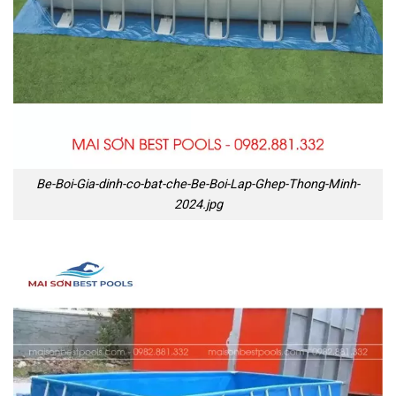
Be-Boi-Gia-dinh-co-bat-che-Be-Boi-Lap-Ghep-Thong-Minh-
2024.jpg