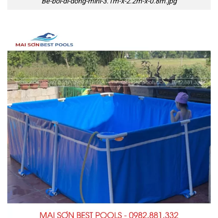
Be-boi-di-dong-mini-3.1m-x-2.2m-x-0.8m.jpg