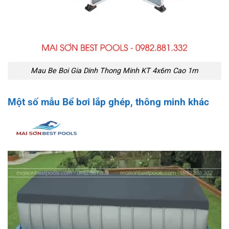
Mau Be Boi Gia Dinh Thong Minh KT 4x6m Cao 1m
Một số mẫu
Bể bơi lắp ghép
, thông minh khác