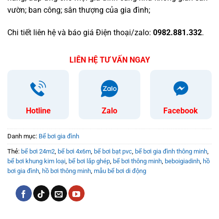
vườn; ban công; sân thượng của gia đình;
Chi tiết liên hệ và báo giá Điện thoại/zalo:
0982.881.332
.
LIÊN HỆ TƯ VẤN NGAY
Hotline
Zalo
Facebook
Danh mục:
Bể bơi gia đình
Thẻ:
bể bơi 24m2
,
bể bơi 4x6m
,
bể bơi bạt pvc
,
bể bơi gia đình thông minh
,
bể bơi khung kim loại
,
bể bơi lắp ghép
,
bể bơi thông minh
,
beboigiadinh
,
hồ
bơi gia đình
,
hồ bơi thông minh
,
mẫu bể bơi di động