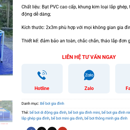
Chất liệu: Bạt PVC cao cấp, khung kim loại lắp ghép, t
động dễ dàng;
Kích thước: 2x3m phù hợp với mọi không gian gia đì
Thiết kế: đảm bảo an toàn, chắc chắn, tháo lắp đơn g
LIÊN HỆ TƯ VẤN NGAY
Hotline
Zalo
F
Danh mục:
Bể bơi gia đình
Thẻ:
bể bơi di động gia đình
,
bể bơi gia đình mini
,
bể bơi gia đình ni
lắp ghép gia đình
,
bể bơi mini gia đình
,
bể bơi thông minh gia đình