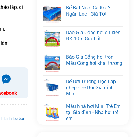
háo lắp, di
Bể Bạt Nuôi Cá Koi 3
Ngăn Lọc - Giá Tốt
nh;
Báo Giá Cổng hơi sự kiện
ĐK 10m Giá Tốt
iản;
Báo Giá Cổng hơi tròn -
Mẫu Cổng hơi khai trương
Bể Bơi Trường Học Lắp
ghép - Bể Bơi Gia đình
acebook
Mini
Mẫu Nhà hơi Mini Trẻ Em
tại Gia đình - Nhà hơi trẻ
em
nh bình
,
bể bơi