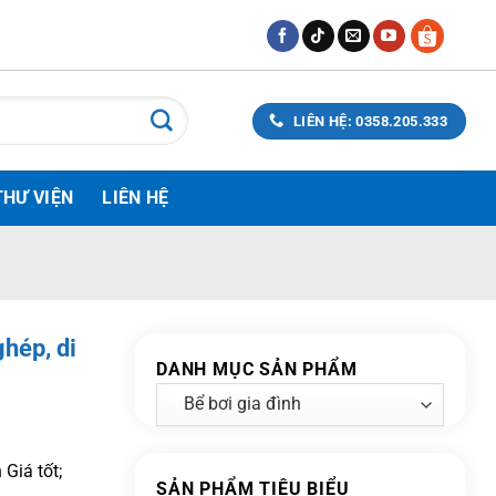
LIÊN HỆ: 0358.205.333
THƯ VIỆN
LIÊN HỆ
ghép, di
DANH MỤC SẢN PHẨM
Giá tốt;
SẢN PHẨM TIÊU BIỂU