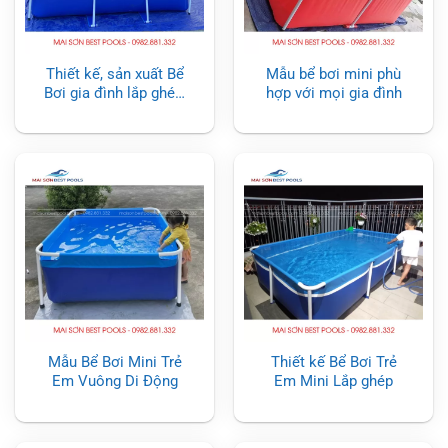
Thiết kế, sản xuất Bể
Mẫu bể bơi mini phù
Bơi gia đình lắp ghép,
hợp với mọi gia đình
di động, thông minh
tại Ninh Bình
Mẫu Bể Bơi Mini Trẻ
Thiết kế Bể Bơi Trẻ
Em Vuông Di Động
Em Mini Lắp ghép