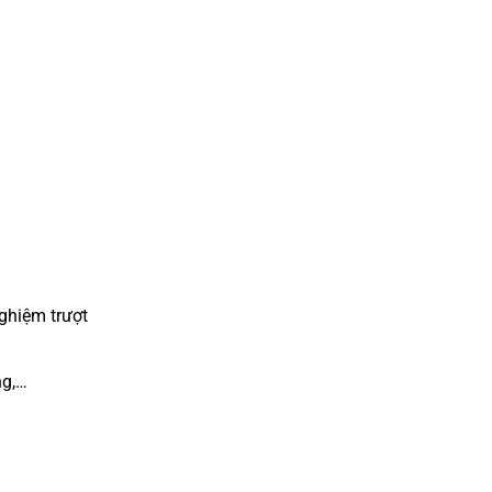
nghiệm trượt
ng,…