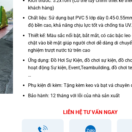
Kích thước: 5.2x10m (Có thể tùy chỉnh thiết kế th
khách hàng)
Chất liệu: Sử dụng bạt PVC 5 lớp dày 0.45-0.55m
độ bền cao, khả năng chịu lực tốt và chống tia UV.
Thiết kế: Màu sắc nổi bật, bắt mắt, có các bậc le
chặt vào bề mặt giúp người chơi dễ dàng di chuyển
nghiệm trượt nước từ trên cao
Ứng dụng: Đồ Hơi Sự Kiện, đồ chơi sự kiện, đồ chơ
hoạt động Sự kiện, Event,Teambuilding, đồ chơi t
…
Phụ kiện đi kèm: Tặng kèm keo và bạt vá chuyên 
Bảo hành: 12 tháng với lỗi của nhà sản xuất
LIÊN HỆ TƯ VẤN NGAY