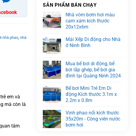
SẢN PHẨM BÁN CHẠY
acebook
Nhà vòm bơm hơi màu
cam xám kích thước
20x12x6m
i nhà phao
,
nhà
Mái Xếp Di động cho Nhà
ở Ninh Bình
Mua bể bơi di động, bể
bơi lắp ghép, bể bơi gia
đình tại Quảng Ninh 2024
Bể bơi Mini Trẻ Em Di
động Kích thước 3.1m x
 trẻ em và
2.2m x 0.8m
ng mà còn là
Vịnh phao nổi kích thước
35x20m - Công viên nước
bơm hơi
ự quan tâm