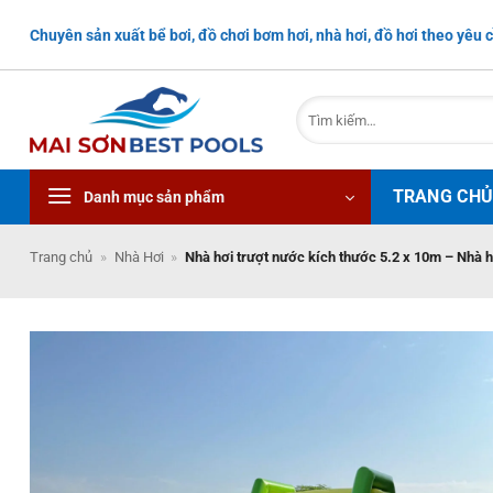
Bỏ
Chuyên sản xuất bể bơi, đồ chơi bơm hơi, nhà hơi, đồ hơi theo yêu c
qua
nội
dung
Tìm
kiếm:
TRANG CH
Danh mục sản phẩm
Trang chủ
»
Nhà Hơi
»
Nhà hơi trượt nước kích thước 5.2 x 10m – Nhà h