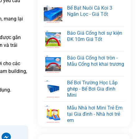
eo yêu cầu
Bể Bạt Nuôi Cá Koi 3
Ngăn Lọc - Giá Tốt
m, mang lại
Báo Giá Cổng hơi sự kiện
o được gắn
ĐK 10m Giá Tốt
 và trải
Báo Giá Cổng hơi tròn -
i cho các
Mẫu Cổng hơi khai trương
eam building,
Bể Bơi Trường Học Lắp
ghép - Bể Bơi Gia đình
dụng.
Mini
Mẫu Nhà hơi Mini Trẻ Em
tại Gia đình - Nhà hơi trẻ
em