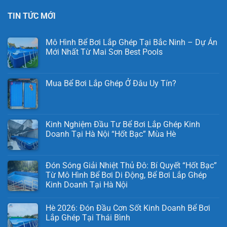
TIN TỨC MỚI
Mô Hình Bể Bơi Lắp Ghép Tại Bắc Ninh – Dự Án
Mới Nhất Từ Mai Sơn Best Pools
Mua Bể Bơi Lắp Ghép Ở Đâu Uy Tín?
Kinh Nghiệm Đầu Tư Bể Bơi Lắp Ghép Kinh
Doanh Tại Hà Nội “Hốt Bạc” Mùa Hè
Đón Sóng Giải Nhiệt Thủ Đô: Bí Quyết “Hốt Bạc”
Từ Mô Hình Bể Bơi Di Động, Bể Bơi Lắp Ghép
Kinh Doanh Tại Hà Nội
Hè 2026: Đón Đầu Cơn Sốt Kinh Doanh Bể Bơi
Lắp Ghép Tại Thái Bình