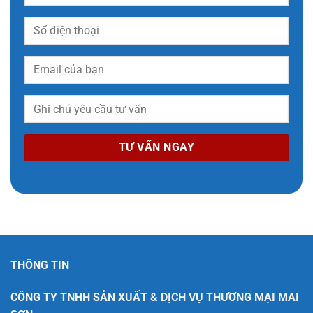
THÔNG TIN
CÔNG TY TNHH SẢN XUẤT & DỊCH VỤ THƯƠNG MẠI MAI