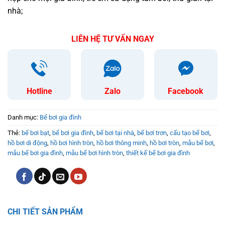
nhà;
LIÊN HỆ TƯ VẤN NGAY
Hotline
Zalo
Facebook
Danh mục:
Bể bơi gia đình
Thẻ:
bể bơi bạt
,
bể bơi gia đình
,
bể bơi tại nhà
,
bể bơi trơn
,
cấu tạo bể bơi
,
hồ bơi di động
,
hồ bơi hình tròn
,
hồ bơi thông minh
,
hồ bơi tròn
,
mẫu bể bơi
,
mẫu bể bơi gia đình
,
mẫu bể bơi hình tròn
,
thiết kế bể bơi gia đình
CHI TIẾT SẢN PHẨM