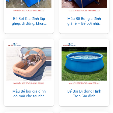
Bể Bơi Gia đình lắp
Mẫu Bể Bơi gia đình
ghép, di động, khung
giá rẻ – Bể bơi nhập
kim loại – Bể bơi
khẩu
thông minh
Mẫu Bể bơi gia đình
Bể Bơi Di động Hình
có mái che tại nhà
Tròn Gia đình
đẹp, ấn tượng (hồ bơi
gia đình)