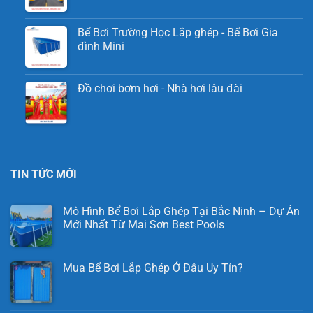
Bể Bơi Trường Học Lắp ghép - Bể Bơi Gia
đình Mini
Đồ chơi bơm hơi - Nhà hơi lâu đài
TIN TỨC MỚI
Mô Hình Bể Bơi Lắp Ghép Tại Bắc Ninh – Dự Án
Mới Nhất Từ Mai Sơn Best Pools
Mua Bể Bơi Lắp Ghép Ở Đâu Uy Tín?