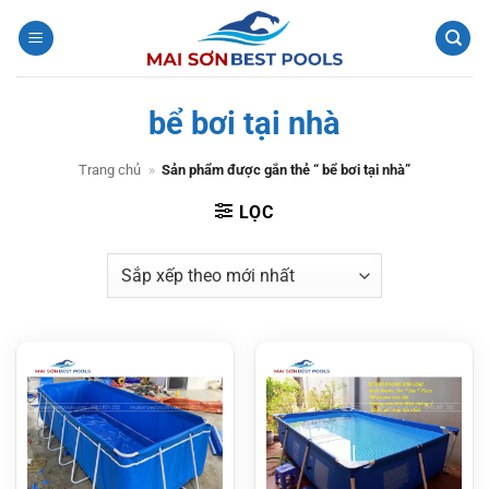
Bỏ
qua
nội
dung
bể bơi tại nhà
Trang chủ
»
Sản phẩm được gắn thẻ “ bể bơi tại nhà”
LỌC