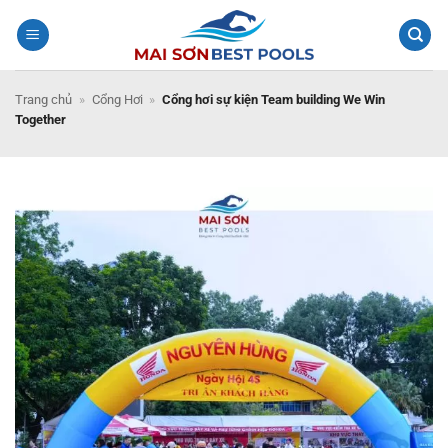
Bỏ
qua
nội
dung
Trang chủ
»
Cổng Hơi
»
Cổng hơi sự kiện Team building We Win
Together