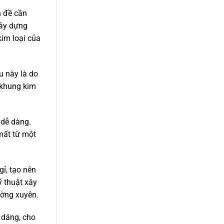
đề cần
xây dựng
im loại của
u này là do
i khung kim
 dễ dàng.
 mất từ một
gỉ, tạo nên
ỹ thuật xây
ường xuyên.
 dáng, cho