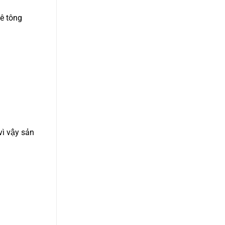
bê tông
ì vậy sản