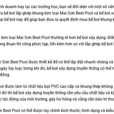
 doanh hay tại các trường học, bạn sẽ đối diện với một số vấn 
a bể bơi lắp ghép khung kim loại Mai Sơn Best Pool và bể bơi 
loại bể bơi này để giúp bạn đưa ra quyết định mua bể bơi khung k
ung kim loại Mai Sơn Best Pool thường rẻ hơn bể bơi xây dựng. Điề
 đoạn thi công phức tạp, tốn kém hơn so với lắp ghép bể bơ
ai Sơn Best Pool được thiết kế để có thể lắp đặt nhanh chóng và
gày tùy loại, trong khi đó, bể bơi xây dựng truyền thống có thể
động.
ool được làm từ chất liệu bạt PVC cao cấp và khung thép không 
i đó thì bể bơi xây dựng truyền thống cần yêu cầu chất liệu và k
c tác động của môi trường, gây hư hỏng và cũng cần bảo trì th
n Best Pool có thể được tùy chỉnh kích thước, hình dạng và kiểu