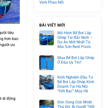
Vịnh Phao Nổi
BÀI VIẾT MỚI
gười tiêu
Mô Hình Bể Bơi Lắp
Ghép Tại Bắc Ninh –
àng hơn bao
Dự Án Mới Nhất Từ
 người ưu
Mai Sơn Best Pools
Mua Bể Bơi Lắp Ghép
Ở Đâu Uy Tín?
Kinh Nghiệm Đầu Tư
Bể Bơi Lắp Ghép Kinh
Doanh Tại Hà Nội
“Hốt Bạc” Mùa Hè
ơi di động
Đón Sóng Giải Nhiệt
Thủ Đô: Bí Quyết “Hốt