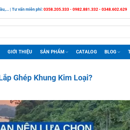
ầu,... | Tư vấn miễn phí:
0358.205.333 - 0982.881.332 - 0348.602.629
Ủ
GIỚI THIỆU
SẢN PHẨM
CATALOG
BLOG
i Lắp Ghép Khung Kim Loại?