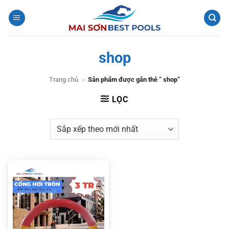
Bỏ
qua
nội
dung
shop
Trang chủ
»
Sản phẩm được gắn thẻ “ shop”
LỌC