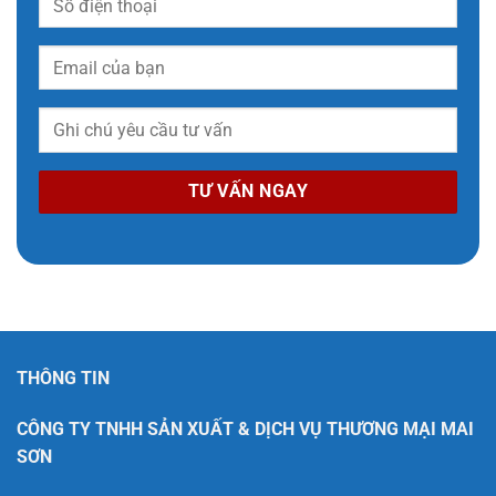
THÔNG TIN
CÔNG TY TNHH SẢN XUẤT & DỊCH VỤ THƯƠNG MẠI MAI
SƠN