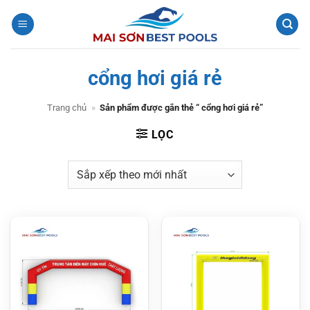
Bỏ
qua
nội
dung
cổng hơi giá rẻ
Trang chủ
»
Sản phẩm được gắn thẻ “ cổng hơi giá rẻ”
LỌC