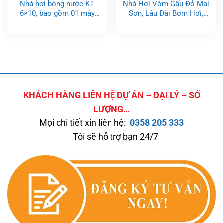
Nhà hơi bóng nước KT
Nhà Hơi Vòm Gấu Đỏ Mai
6×10, bao gồm 01 máy
Sơn, Lâu Đài Bơm Hơi,
thổi 2HP
Nhà Hơi, Nhà Phao – nhắn
sản xuất theo yêu cầu
KHÁCH HÀNG LIÊN HỆ DỰ ÁN – ĐẠI LÝ – SỐ
LƯỢNG…
Mọi chi tiết xin liên hệ:
0358 205 333
Tôi sẽ hỗ trợ bạn 24/7