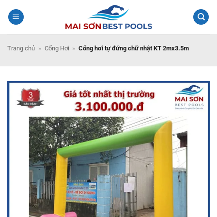
Bỏ
qua
nội
dung
Trang chủ
»
Cổng Hơi
»
Cổng hơi tự đứng chữ nhật KT 2mx3.5m