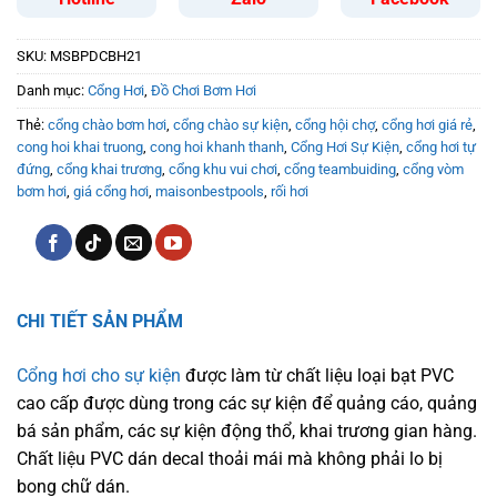
SKU:
MSBPDCBH21
Danh mục:
Cổng Hơi
,
Đồ Chơi Bơm Hơi
Thẻ:
cổng chào bơm hơi
,
cổng chào sự kiện
,
cổng hội chợ
,
cổng hơi giá rẻ
,
cong hoi khai truong
,
cong hoi khanh thanh
,
Cổng Hơi Sự Kiện
,
cổng hơi tự
đứng
,
cổng khai trương
,
cổng khu vui chơi
,
cổng teambuiding
,
cổng vòm
bơm hơi
,
giá cổng hơi
,
maisonbestpools
,
rối hơi
CHI TIẾT SẢN PHẨM
Cổng hơi cho sự kiện
được làm từ chất liệu loại bạt PVC
cao cấp được dùng trong các sự kiện để quảng cáo, quảng
bá sản phẩm, các sự kiện động thổ, khai trương gian hàng.
Chất liệu PVC dán decal thoải mái mà không phải lo bị
bong chữ dán.