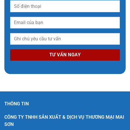
THÔNG TIN
CÔNG TY TNHH SẢN XUẤT & DỊCH VỤ THƯƠNG MẠI MAI
SƠN