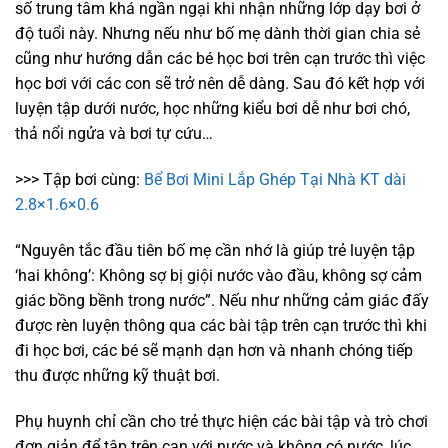
số trung tâm khá ngần ngại khi nhận những lớp dạy bơi ở
độ tuổi này. Nhưng nếu như bố mẹ dành thời gian chia sẻ
cũng như hướng dẫn các bé học bơi trên cạn trước thì việc
học bơi với các con sẽ trở nên dễ dàng. Sau đó kết hợp với
luyện tập dưới nước, học những kiểu bơi dễ như bơi chó,
thả nổi ngửa và bơi tự cứu…
>>> Tập bơi cùng:
Bể Bơi Mini Lắp Ghép Tại Nhà KT dài
2.8×1.6×0.6
“Nguyên tắc đầu tiên bố mẹ cần nhớ là giúp trẻ luyện tập
‘hai không’: Không sợ bị giội nước vào đầu, không sợ cảm
giác bồng bềnh trong nước”. Nếu như những cảm giác đấy
được rèn luyện thông qua các bài tập trên cạn trước thì khi
đi học bơi, các bé sẽ mạnh dạn hơn và nhanh chóng tiếp
thu được những kỹ thuật bơi.
Phụ huynh chỉ cần cho trẻ thực hiện các bài tập và trò chơi
đơn giản để tập trên cạn với nước và không có nước, lúc