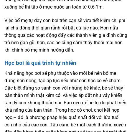
xuống bể thì tập ở mực nước an toàn từ 0.6-1m.
Việc bố mẹ tự dạy con bơi trên cạn sẽ vừa tiết kiệm chi phí
lại chủ động thời gian rãnh rỗi bất cứ lúc nào. Hơn nữa
thông qua các hoạt động đấy các thành viên gia đình cũng
trở nên gần gũi hơn, các bé cũng cảm thấy thoải mái hơn
khi chính bố mẹ mình hướng dẫn.
Học bơi là quá trình tự nhiên
Khả năng học bơi sẽ phụ thuộc vào mỗi bé nên bố mẹ
đừng nôn nóng, tạo áp lực nếu như con học có vẻ chậm.
Đặc biệt đừng so sánh con với những bé khác, bé sẽ thấy
bản thân mình thật kém cỏi và việc áp đặt như vậy khiến
tâm lý con không thoải mái. Bạn nên để bé tự do phát triển
khả năng của bản thân. Trong học có chơi, chơi kết hợp
học – đó là phương pháp hiệu quả nhất đối với lứa tuổi
còn nhỏ của các con. Tập cùng bé một cách thường xuyên