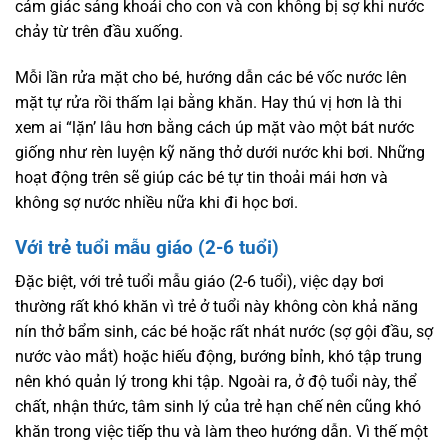
cảm giác sảng khoái cho con và con không bị sợ khi nước
chảy từ trên đầu xuống.
Mỗi lần rửa mặt cho bé, hướng dẫn các bé vốc nước lên
mặt tự rửa rồi thấm lại bằng khăn. Hay thú vị hơn là thi
xem ai “lặn’ lâu hơn bằng cách úp mặt vào một bát nước
giống như rèn luyện kỹ năng thở dưới nước khi bơi. Những
hoạt động trên sẽ giúp các bé tự tin thoải mái hơn và
không sợ nước nhiều nữa khi đi học bơi.
Với trẻ tuổi mẫu giáo (2-6 tuổi)
Đặc biệt, với trẻ tuổi mẫu giáo (2-6 tuổi), việc dạy bơi
thường rất khó khăn vì trẻ ở tuổi này không còn khả năng
nín thở bẩm sinh, các bé hoặc rất nhát nước (sợ gội đầu, sợ
nước vào mắt) hoặc hiếu động, bướng bỉnh, khó tập trung
nên khó quản lý trong khi tập. Ngoài ra, ở độ tuổi này, thể
chất, nhận thức, tâm sinh lý của trẻ hạn chế nên cũng khó
khăn trong việc tiếp thu và làm theo hướng dẫn. Vì thế một