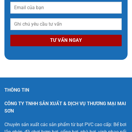
THÔNG TIN
CÔNG TY TNHH SẢN XUẤT & DỊCH VỤ THƯƠNG MẠI MAI
SƠN
Chuyên sản xuất các sản phẩm từ bạt PVC cao cấp: Bể bơi
lắp ghép, đồ chơi bơm hơi, cổng hơi, nhà hơi, vịnh phao nổi,