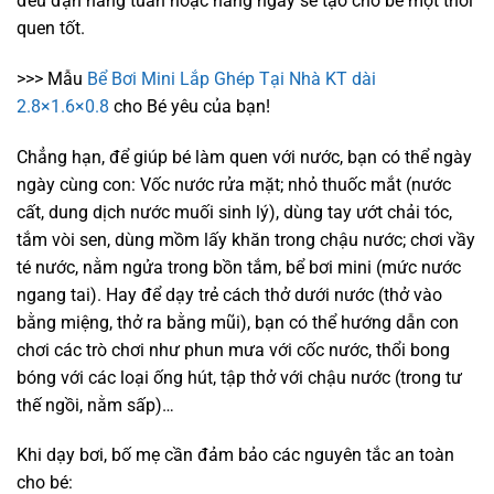
đều đặn hàng tuần hoặc hàng ngày sẽ tạo cho bé một thói
quen tốt.
>>> Mẫu
Bể Bơi Mini Lắp Ghép Tại Nhà KT dài
2.8×1.6×0.8
cho Bé yêu của bạn!
Chẳng hạn, để giúp bé làm quen với nước, bạn có thể ngày
ngày cùng con: Vốc nước rửa mặt; nhỏ thuốc mắt (nước
cất, dung dịch nước muối sinh lý), dùng tay ướt chải tóc,
tắm vòi sen, dùng mồm lấy khăn trong chậu nước; chơi vầy
té nước, nằm ngửa trong bồn tắm, bể bơi mini (mức nước
ngang tai). Hay để dạy trẻ cách thở dưới nước (thở vào
bằng miệng, thở ra bằng mũi), bạn có thể hướng dẫn con
chơi các trò chơi như phun mưa với cốc nước, thổi bong
bóng với các loại ống hút, tập thở với chậu nước (trong tư
thế ngồi, nằm sấp)…
Khi dạy bơi, bố mẹ cần đảm bảo các nguyên tắc an toàn
cho bé: