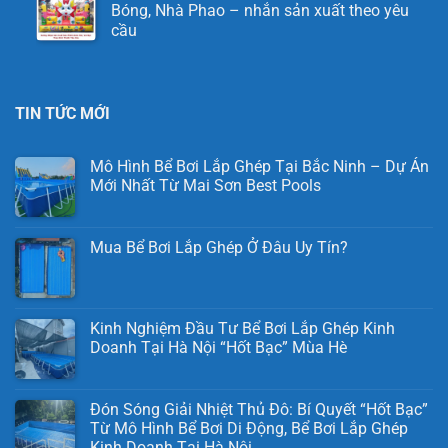
Bóng, Nhà Phao – nhắn sản xuất theo yêu
cầu
TIN TỨC MỚI
Mô Hình Bể Bơi Lắp Ghép Tại Bắc Ninh – Dự Án
Mới Nhất Từ Mai Sơn Best Pools
Mua Bể Bơi Lắp Ghép Ở Đâu Uy Tín?
Kinh Nghiệm Đầu Tư Bể Bơi Lắp Ghép Kinh
Doanh Tại Hà Nội “Hốt Bạc” Mùa Hè
Đón Sóng Giải Nhiệt Thủ Đô: Bí Quyết “Hốt Bạc”
Từ Mô Hình Bể Bơi Di Động, Bể Bơi Lắp Ghép
Kinh Doanh Tại Hà Nội