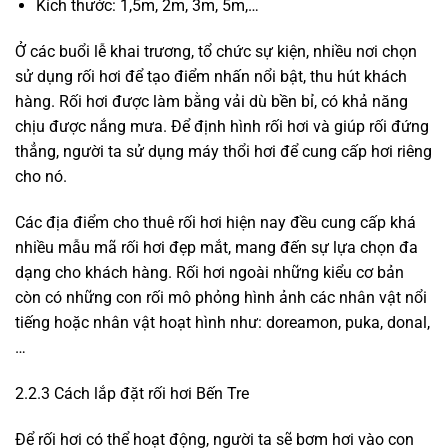
Kích thước: 1,5m, 2m, 3m, 5m,…
Ở các buổi lễ khai trương, tổ chức sự kiện, nhiều nơi chọn
sử dụng rối hơi để tạo điểm nhấn nổi bật, thu hút khách
hàng. Rối hơi được làm bằng vải dù bền bỉ, có khả năng
chịu được nắng mưa. Để định hình rối hơi và giúp rối đứng
thẳng, người ta sử dụng máy thổi hơi để cung cấp hơi riêng
cho nó.
Các địa điểm cho thuê rối hơi hiện nay đều cung cấp khá
nhiều mẫu mã rối hơi đẹp mắt, mang đến sự lựa chọn đa
dạng cho khách hàng. Rối hơi ngoài những kiểu cơ bản
còn có những con rối mô phỏng hình ảnh các nhân vật nổi
tiếng hoặc nhân vật hoạt hình như: doreamon, puka, donal,
…
2.2.3 Cách lắp đặt rối hơi Bến Tre
Để rối hơi có thể hoạt động, người ta sẽ bơm hơi vào con