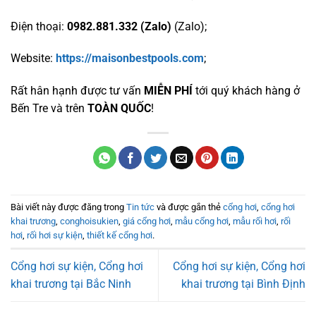
Điện thoại:
0982.881.332 (Zalo)
(Zalo);
Website:
https://maisonbestpools.com
;
Rất hân hạnh được tư vấn
MIỄN PHÍ
tới quý khách hàng ở
Bến Tre và trên
TOÀN QUỐC
!
Bài viết này được đăng trong
Tin tức
và được gắn thẻ
cổng hơi
,
cổng hơi
khai trương
,
conghoisukien
,
giá cổng hơi
,
mẫu cổng hơi
,
mẫu rối hơi
,
rối
hơi
,
rối hơi sự kiện
,
thiết kế cổng hơi
.
Cổng hơi sự kiện, Cổng hơi
Cổng hơi sự kiện, Cổng hơi
khai trương tại Bắc Ninh
khai trương tại Bình Định