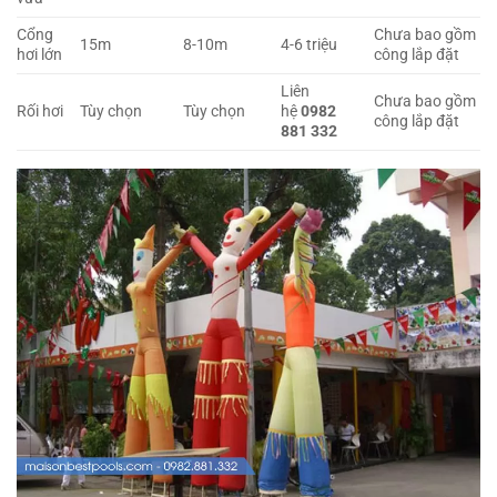
Cổng
Chưa bao gồm
15m
8-10m
4-6 triệu
hơi lớn
công lắp đặt
Liên
Chưa bao gồm
Rối hơi
Tùy chọn
Tùy chọn
hệ
0982
công lắp đặt
881 332