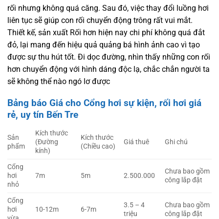
rối nhưng không quá căng. Sau đó, việc thay đổi luồng hơi
liên tục sẽ giúp con rối chuyển động trông rất vui mắt.
Thiết kế, sản xuất Rối hơn hiện nay chi phí không quá đắt
đỏ, lại mang đến hiệu quả quảng bá hình ảnh cao vì tạo
được sự thu hút tốt. Đi dọc đường, nhìn thấy những con rối
hơn chuyển động với hình dáng độc lạ, chắc chắn người ta
sẽ không thể nào ngó lơ được
Bảng báo Giá cho Cổng hơi sự kiện, rối hơi giá
rẻ, uy tín Bến Tre
Kích thước
Sản
Kích thước
(Đường
Giá thuê
Ghi chú
phẩm
(Chiều cao)
kính)
Cổng
Chưa bao gồm
hơi
7m
5m
2.500.000
công lắp đặt
nhỏ
Cổng
3.5 – 4
Chưa bao gồm
hơi
10-12m
6-7m
triệu
công lắp đặt
vừa