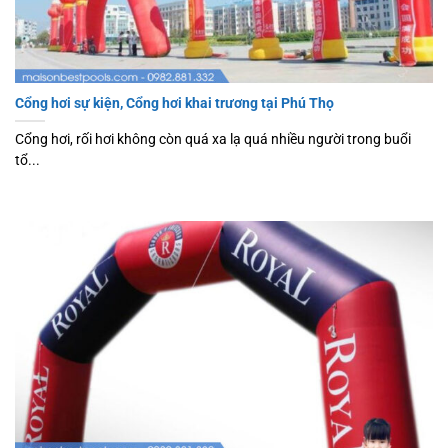
Cổng hơi sự kiện, Cổng hơi khai trương tại Phú Thọ
Cổng hơi, rối hơi không còn quá xa lạ quá nhiều người trong buổi
tổ...