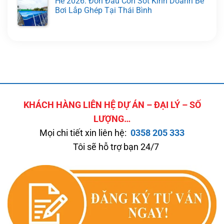
Hè 2026: Đón Đầu Cơn Sốt Kinh Doanh Bể
Bơi Lắp Ghép Tại Thái Bình
KHÁCH HÀNG LIÊN HỆ DỰ ÁN – ĐẠI LÝ – SỐ
LƯỢNG…
Mọi chi tiết xin liên hệ:
0358 205 333
Tôi sẽ hỗ trợ bạn 24/7