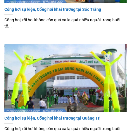
Cổng hơi sự kiện, Cổng hơi khai trương tại Sóc Trăng
Cổng hơi, rối hơi không còn quá xa lạ quá nhiều người trong buổi
tổ...
Cổng hơi sự kiện, Cổng hơi khai trương tại Quảng Trị
Cổng hơi, rối hơi không còn quá xa lạ quá nhiều người trong buổi