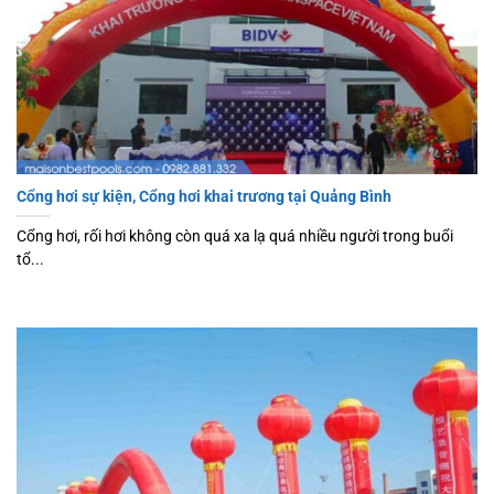
Cổng hơi sự kiện, Cổng hơi khai trương tại Quảng Bình
Cổng hơi, rối hơi không còn quá xa lạ quá nhiều người trong buổi
tổ...