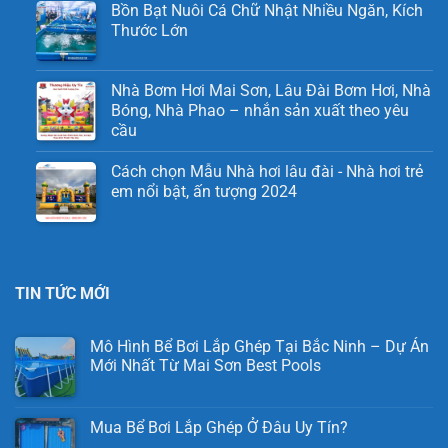
Bồn Bạt Nuôi Cá Chữ Nhật Nhiều Ngăn, Kích
Thước Lớn
Nhà Bơm Hơi Mai Sơn, Lâu Đài Bơm Hơi, Nhà
Bóng, Nhà Phao – nhắn sản xuất theo yêu
cầu
Cách chọn Mẫu Nhà hơi lâu đài - Nhà hơi trẻ
em nổi bật, ấn tượng 2024
TIN TỨC MỚI
Mô Hình Bể Bơi Lắp Ghép Tại Bắc Ninh – Dự Án
Mới Nhất Từ Mai Sơn Best Pools
Mua Bể Bơi Lắp Ghép Ở Đâu Uy Tín?