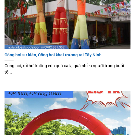
Cổng hơi sự kiện, Cổng hơi khai trương tại Tây Ninh
Cổng hơi, rối hơi không còn quá xa lạ quá nhiều người trong buổi
tổ...