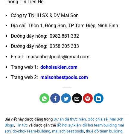
Thông Tin Liên Hệ:
Công ty TNHH SX & DV Mai Sơn
Địa chỉ: Thôn 1, Đông Sơn, TP Tam Điệp, Ninh Bình
Đường dây nóng: 0982 881 332
Đường dây nóng: 0358 205 333
Email: maisonbestpools@gmail.com
Trang web 1:
dohoisukien.com
Trang web 2:
maisonbestpools.com
Bài viết này được đăng trong
Dự án đã thực hiện
,
Góc chia sẻ
,
Mai Sơn
Blogs
,
Tin tức
và được gắn thẻ
đồ hơi sự kiện
,
đồ hơi team building mai
sơn
,
do-choi-Team-building
,
mai sơn best pools
,
thuê đồ team building
.