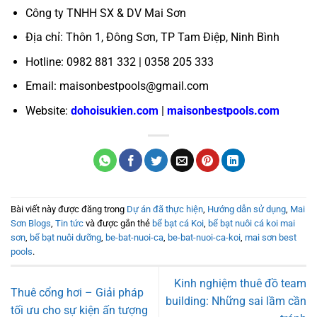
Công ty TNHH SX & DV Mai Sơn
Địa chỉ: Thôn 1, Đông Sơn, TP Tam Điệp, Ninh Bình
Hotline: 0982 881 332 | 0358 205 333
Email: maisonbestpools@gmail.com
Website:
dohoisukien.com
|
maisonbestpools.com
Bài viết này được đăng trong
Dự án đã thực hiện
,
Hướng dẫn sử dụng
,
Mai
Sơn Blogs
,
Tin tức
và được gắn thẻ
bể bạt cá Koi
,
bể bạt nuôi cá koi mai
sơn
,
bể bạt nuôi dưỡng
,
be-bat-nuoi-ca
,
be-bat-nuoi-ca-koi
,
mai sơn best
pools
.
Kinh nghiệm thuê đồ team
Thuê cổng hơi – Giải pháp
building: Những sai lầm cần
tối ưu cho sự kiện ấn tượng