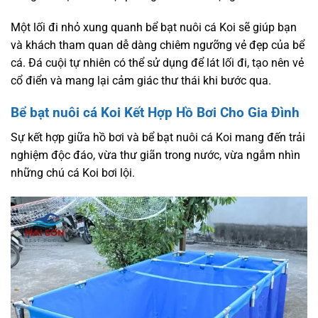
Một lối đi nhỏ xung quanh bể bạt nuôi cá Koi sẽ giúp bạn
và khách tham quan dễ dàng chiêm ngưỡng vẻ đẹp của bể
cá. Đá cuội tự nhiên có thể sử dụng để lát lối đi, tạo nên vẻ
cổ điển và mang lại cảm giác thư thái khi bước qua.
Bể bạt nuôi cá Koi Kết Hợp Hồ Bơi Cho Gia Đình
Sự kết hợp giữa hồ bơi và bể bạt nuôi cá Koi mang đến trải
nghiệm độc đáo, vừa thư giãn trong nước, vừa ngắm nhìn
những chú cá Koi bơi lội.