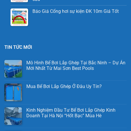
Báo Giá Cổng hơi sự kiện ĐK 10m Giá Tốt
TIN TỨC MỚI
Mô Hình Bể Bơi Lắp Ghép Tại Bắc Ninh – Dự Án
Mới Nhất Từ Mai Sơn Best Pools
Mua Bể Bơi Lắp Ghép Ở Đâu Uy Tín?
Kinh Nghiệm Đầu Tư Bể Bơi Lắp Ghép Kinh
Doanh Tại Hà Nội “Hốt Bạc” Mùa Hè