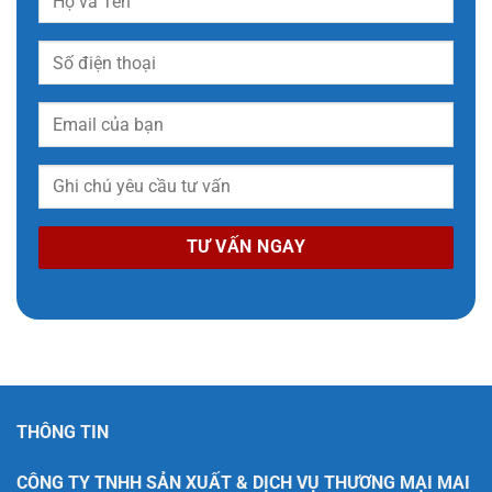
THÔNG TIN
CÔNG TY TNHH SẢN XUẤT & DỊCH VỤ THƯƠNG MẠI MAI