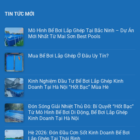
TIN TỨC MỚI
Mô Hình Bể Bơi Lắp Ghép Tại Bắc Ninh – Dự Án
Mới Nhất Từ Mai Sơn Best Pools
Mua Bể Bơi Lắp Ghép Ở Đâu Uy Tín?
Kinh Nghiệm Đầu Tư Bể Bơi Lắp Ghép Kinh
Doanh Tại Hà Nội “Hốt Bạc” Mùa Hè
Đón Sóng Giải Nhiệt Thủ Đô: Bí Quyết “Hốt Bạc”
Từ Mô Hình Bể Bơi Di Động, Bể Bơi Lắp Ghép
Kinh Doanh Tại Hà Nội
Hè 2026: Đón Đầu Cơn Sốt Kinh Doanh Bể Bơi
Lắp Ghép Tại Thái Bình