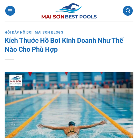
Bỏ
qua
nội
dung
HỎI ĐÁP HỒ BƠI
,
MAI SƠN BLOGS
Kích Thước Hồ Bơi Kinh Doanh Như Thế
Nào Cho Phù Hợp