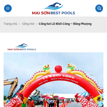
Bỏ
qua
nội
dung
Trang chủ
»
Cổng Hơi
»
Cổng hơi Lễ Khởi Công – Rồng Phượng