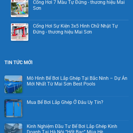
Cổng Hơi 7 Màu Tự Đứng - thương hiệu Mai
Sơn
Cổng Hơi Sự Kiện 3x5 Hình Chữ Nhật Tự
Đứng - thương hiệu Mai Sơn
TIN TỨC MỚI
Mô Hình Bể Bơi Lắp Ghép Tại Bắc Ninh – Dự Án
Mới Nhất Từ Mai Sơn Best Pools
Mua Bể Bơi Lắp Ghép Ở Đâu Uy Tín?
Kinh Nghiệm Đầu Tư Bể Bơi Lắp Ghép Kinh
Doanh Tại Hà Nội “Hốt Bạc” Mùa Hè