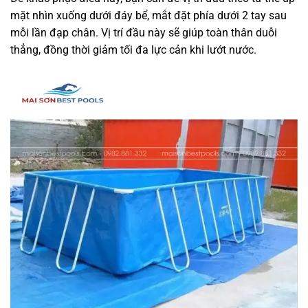
mặt nhìn xuống dưới đáy bể, mắt đặt phía dưới 2 tay sau
mỗi lần đạp chân. Vị trí đầu này sẽ giúp toàn thân duỗi
thẳng, đồng thời giảm tối đa lực cản khi lướt nước.