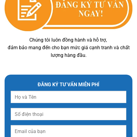
Chúng tôi luôn đồng hành và hỗ trợ,
đảm bảo mang đến cho bạn mức giá cạnh tranh và chất
lượng hàng đầu.
ĐĂNG KÝ TƯ VẤN MIỄN PHÍ