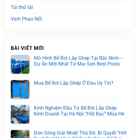
Túi thử tải
Vịnh Phao Nổi
BÀI VIẾT MỚI
Mô Hình Bể Bơi Lắp Ghép Tại Bắc Ninh –
Dự Án Mới Nhất Từ Mai Sơn Best Pools
Mua Bể Bơi Lắp Ghép Ở Đâu Uy Tín?
Kinh Nghiệm Đầu Tư Bể Bơi Lắp Ghép
Kinh Doanh Tại Hà Nội “Hốt Bạc” Mùa Hè
Đón Sóng Giải Nhiệt Thủ Đô: Bí Quyết “Hốt