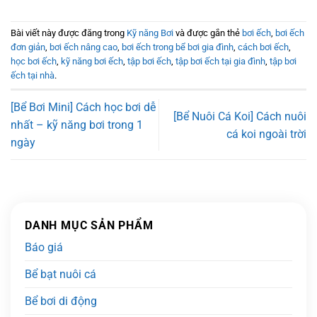
Bài viết này được đăng trong
Kỹ năng Bơi
và được gắn thẻ
bơi ếch
,
bơi ếch
đơn giản
,
bơi ếch nâng cao
,
bơi ếch trong bể bơi gia đình
,
cách bơi ếch
,
học bơi ếch
,
kỹ năng bơi ếch
,
tập bơi ếch
,
tập bơi ếch tại gia đình
,
tập bơi
ếch tại nhà
.
[Bể Bơi Mini] Cách học bơi dễ
[Bể Nuôi Cá Koi] Cách nuôi
nhất – kỹ năng bơi trong 1
cá koi ngoài trời
ngày
DANH MỤC SẢN PHẨM
Báo giá
Bể bạt nuôi cá
Bể bơi di động