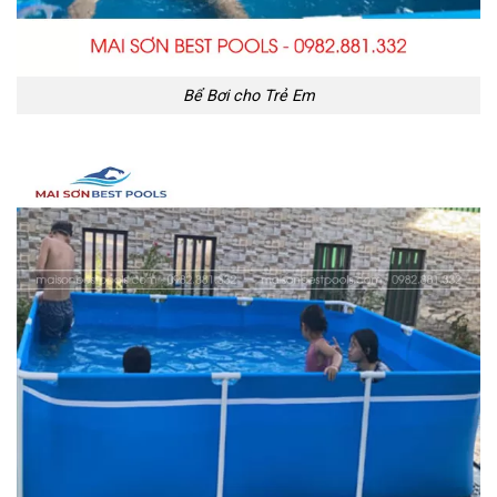
Bể Bơi cho Trẻ Em