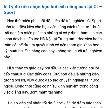
5. Lý do nên chọn học bơi ếch nâng cao tại Ct –
Sport
– Học thử miễn phí buổi đầu tiên để trải nghiệm: Ct-Sport
luôn tạo điều kiện cho học viên bằng cách tổ chức 1 buổi
trải nghiệm miễn phí cho những ai có ý định tham gia các
khóa dạy bơi cấp tốc Hà Nội tại Trung tâm. Học viên hoàn
toàn có thể đưa ra quyết định có nên tham gia khóa học
kỹ thuật bơi ếch nâng cao hay không sau buổi trải nghiệm
này.
– HLV, thầy cô giáo dạy bơi đều là các kiện tướng bơi lội
cấp châu lục: Các thầy cô tại Ct-Sport đều là những kiện
tướng bơi lội, VĐV được đào tạo chuyên nghiệp tại nước
ngoài. Đồng thời cũng có nhiều kinh nghiệm trong công
việc giảng dạy, ươm mầm tài năng.
– 1 giáo viên chỉ nhận tối đa 3 học viên để đảm bảo theo