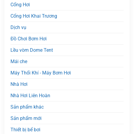
Cổng Hơi
Cổng Hơi Khai Trương
Dịch vụ
Đồ Chơi Bơm Hơi
Lều vòm Dome Tent
Mái che
Máy Thổi Khí - Máy Bơm Hơi
Nhà Hơi
Nhà Hơi Liên Hoàn
Sản phẩm khác
Sản phẩm mới
Thiết bị bể bơi