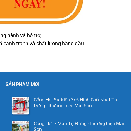
ng hành và hỗ trợ,
cạnh tranh và chất lượng hàng đầu.
SẢN PHẨM MỚI
Cổng Hơi Sự Kiện 3x5 Hình Chữ Nhật Tự
Đứng - thương hiệu Mai Sơn
Cổng Hơi 7 Màu Tự Đứng - thương hiệu Mai
Sơn