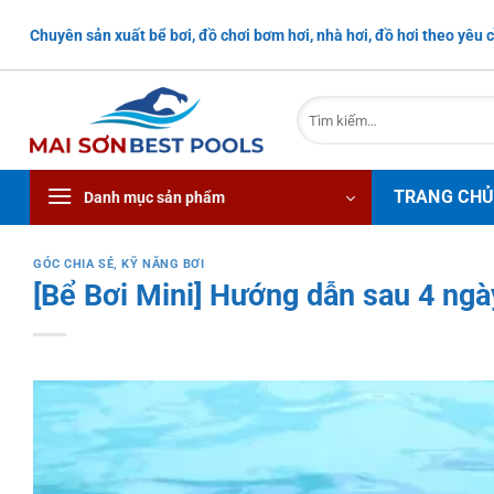
Bỏ
Chuyên sản xuất bể bơi, đồ chơi bơm hơi, nhà hơi, đồ hơi theo yêu c
qua
nội
dung
Tìm
kiếm:
TRANG CH
Danh mục sản phẩm
GÓC CHIA SẺ
,
KỸ NĂNG BƠI
[Bể Bơi Mini] Hướng dẫn sau 4 ngà