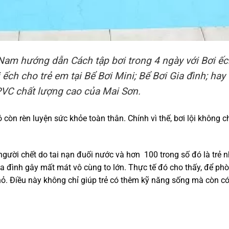
Nam hướng dẫn Cách tập bơi trong 4 ngày với Bơi ế
 ếch cho trẻ em tại Bể Bơi Mini; Bể Bơi Gia đình; hay 
PVC chất lượng cao của Mai Sơn.
còn rèn luyện sức khỏe toàn thân. Chính vì thế, bơi lội không ch
gười chết do tai nạn đuối nước và hơn 100 trong số đó là trẻ 
a đình gây mất mát vô cùng to lớn. Thực tế đó cho thấy, để ph
 nhỏ. Điều này không chỉ giúp trẻ có thêm kỹ năng sống mà còn c