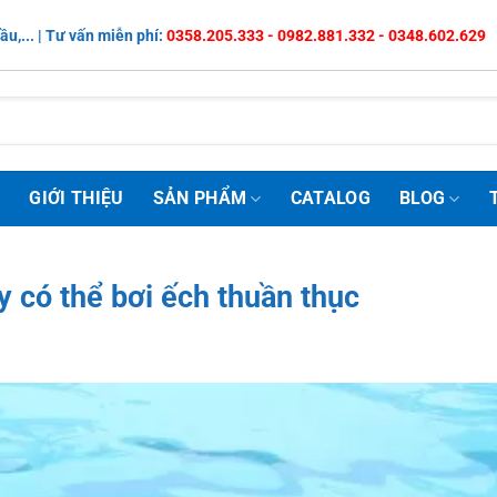
ầu,... | Tư vấn miễn phí:
0358.205.333 - 0982.881.332 - 0348.602.629
Ủ
GIỚI THIỆU
SẢN PHẨM
CATALOG
BLOG
y có thể bơi ếch thuần thục