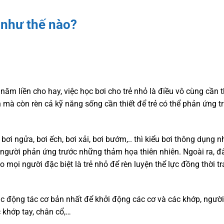
 như thế nào?
m liền cho hay, việc học bơi cho trẻ nhỏ là điều vô cùng cần th
n mà còn rèn cả kỹ năng sống cần thiết để trẻ có thể phản ứng t
ơi ngửa, bơi ếch, bơi xải, bơi bướm,.. thì kiểu bơi thông dụng nh
i người phản ứng trước những thảm họa thiên nhiên. Ngoài ra, đ
cho mọi người đặc biệt là trẻ nhỏ để rèn luyện thể lực đồng thời t
c động tác cơ bản nhất để khởi động các cơ và các khớp, người
 khớp tay, chân cổ,…