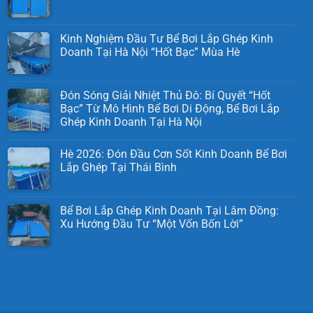
Kinh Nghiệm Đầu Tư Bể Bơi Lắp Ghép Kinh
Doanh Tại Hà Nội “Hốt Bạc” Mùa Hè
Đón Sóng Giải Nhiệt Thủ Đô: Bí Quyết “Hốt
Bạc” Từ Mô Hình Bể Bơi Di Động, Bể Bơi Lắp
Ghép Kinh Doanh Tại Hà Nội
Hè 2026: Đón Đầu Cơn Sốt Kinh Doanh Bể Bơi
Lắp Ghép Tại Thái Bình
Bể Bơi Lắp Ghép Kinh Doanh Tại Lâm Đồng:
Xu Hướng Đầu Tư “Một Vốn Bốn Lời”