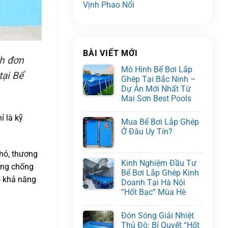
Vịnh Phao Nổi
BÀI VIẾT MỚI
ch đơn
Mô Hình Bể Bơi Lắp
tại Bể
Ghép Tại Bắc Ninh –
Dự Án Mới Nhất Từ
Mai Sơn Best Pools
ỉ là kỹ
Mua Bể Bơi Lắp Ghép
Ở Đâu Uy Tín?
nhỏ, thương
Kinh Nghiệm Đầu Tư
òng chống
Bể Bơi Lắp Ghép Kinh
ó khả năng
Doanh Tại Hà Nội
“Hốt Bạc” Mùa Hè
Đón Sóng Giải Nhiệt
Thủ Đô: Bí Quyết “Hốt