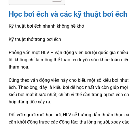
Học bơi ếch và các kỹ thuật bơi ếch
Kỹ thuật bơi ếch nhanh không hề khó
Kỹ thuật thở trong bơi ếch
Phỏng vấn một HLV – vận động viên bơi lội quốc gia nhiều nă
lội không chỉ là mông thể thao rèn luyện sức khỏe toàn diệ
thảm họa.
Cũng theo vận động viên này cho biết, một số kiểu bơi như: b
ếch. Theo ông, đây là kiểu bơi dễ học nhất và còn giúp mọ
kiểu bơi mất ít sức nhất, chính vì thế cần trang bị bơi ếch 
hợp đáng tiếc xảy ra.
Đối với người mới học bơi, HLV sẽ hướng dẫn thuần thục cá
cần khởi động trước các động tác: thả lỏng người, xoay các