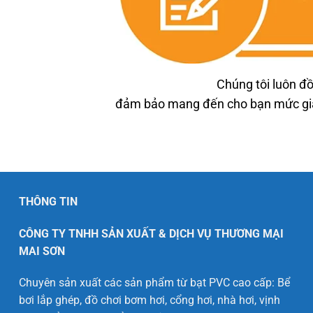
Chúng tôi luôn đồ
đảm bảo mang đến cho bạn mức giá 
THÔNG TIN
CÔNG TY TNHH SẢN XUẤT & DỊCH VỤ THƯƠNG MẠI
MAI SƠN
Chuyên sản xuất các sản phẩm từ bạt PVC cao cấp: Bể
bơi lắp ghép, đồ chơi bơm hơi, cổng hơi, nhà hơi, vịnh