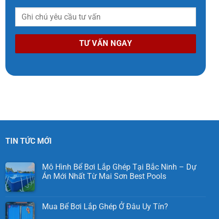
TIN TỨC MỚI
Mô Hình Bể Bơi Lắp Ghép Tại Bắc Ninh – Dự
Án Mới Nhất Từ Mai Sơn Best Pools
Mua Bể Bơi Lắp Ghép Ở Đâu Uy Tín?