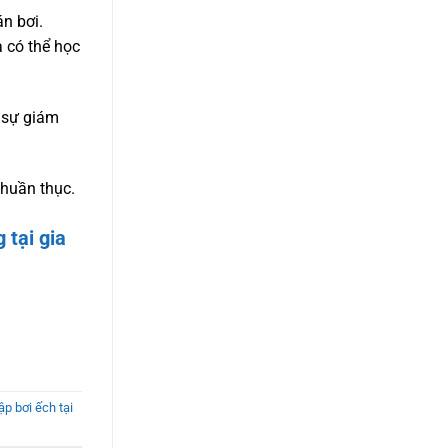
n bơi.
à có thể học
ó sự giám
.
thuần thục.
 tại gia
ập bơi ếch tại