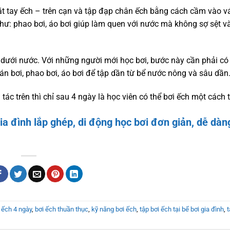
t tay ếch – trên cạn và tập đạp chân ếch bằng cách cầm vào vá
như: phao bơi, áo bơi giúp làm quen với nước mà không sợ sệt v
ở dưới nước. Với những người mới học bơi, bước này cần phải c
án bơi, phao bơi, áo bơi để tập dần từ bể nước nông và sâu dần
ác trên thì chỉ sau 4 ngày là học viên có thể bơi ếch một cách 
ia đình
lắp ghép, di động học bơi đơn giản, dễ dàng
 ếch 4 ngày
,
bơi ếch thuần thục
,
kỹ năng bơi ếch
,
tập bơi ếch tại bể bơi gia đình
,
t