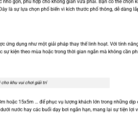
ớc nhỏ gọn, phù hợp cho không gian vừa phải. Bạn có thể chọn k
ây là sự lựa chọn phổ biến vì kích thước phổ thông, dễ dàng lắ
được ứng dụng như một giải pháp thay thế linh hoạt. Với tính năn
các sự kiện theo mùa hoặc trong thời gian ngắn mà không cần ph
 cho khu vui chơi giải trí
1x8m hoặc 15x5m … để phục vụ lượng khách lớn trong những dịp
 dưới nước hay các buổi dạy bơi ngắn hạn, mang lại sự tiện lợi 