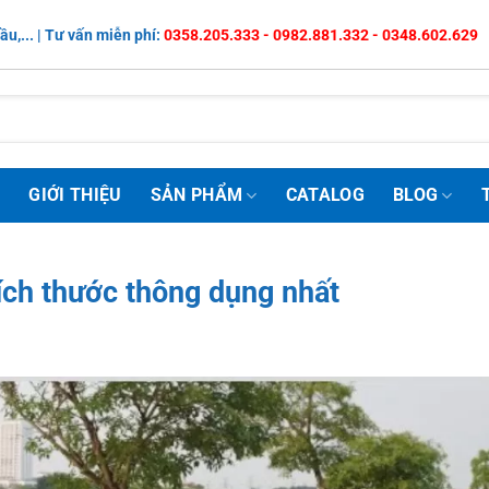
ầu,... | Tư vấn miễn phí:
0358.205.333 - 0982.881.332 - 0348.602.629
Ủ
GIỚI THIỆU
SẢN PHẨM
CATALOG
BLOG
ích thước thông dụng nhất