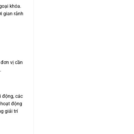
goại khóa.
i gian rảnh
 đơn vị cần
.
i động, các
t hoạt động
 giải trí