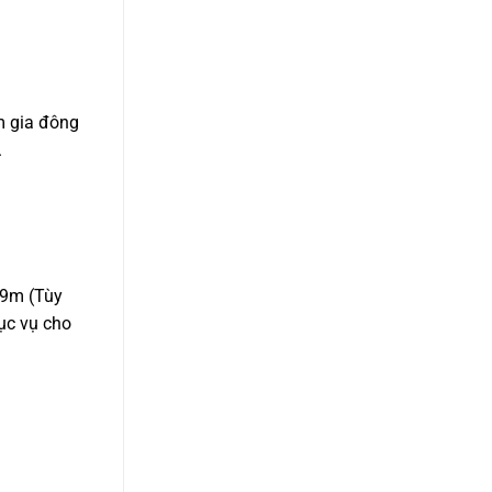
m gia đông
.
.9m (Tùy
ục vụ cho