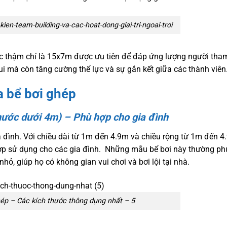
ien-team-building-va-cac-hoat-dong-giai-tri-ngoai-troi
ặc thậm chí là 15x7m được ưu tiên để đáp ứng lượng người tha
ui mà còn tăng cường thể lực và sự gắn kết giữa các thành viên
a bể bơi ghép
hước dưới 4m) – Phù hợp cho gia đình
ia đình. Với chiều dài từ 1m đến 4.9m và chiều rộng từ 1m đến 4
hợp sử dụng cho các gia đình. Những mẫu bể bơi này thường ph
hỏ, giúp họ có không gian vui chơi và bơi lội tại nhà.
ép – Các kích thước thông dụng nhất – 5