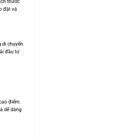
ích thước
p đặt và
g di chuyển
ải đầu tư
 cao điểm.
và dễ dàng