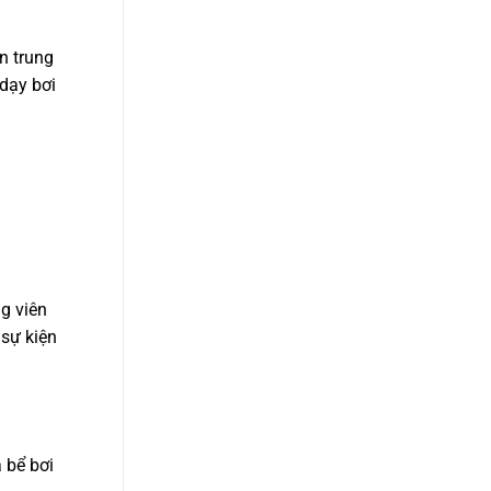
n trung
 dạy bơi
ng viên
 sự kiện
 bể bơi