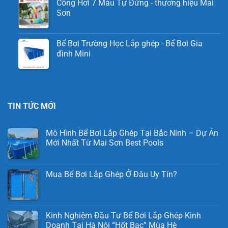
Cổng Hơi 7 Màu Tự Đứng - thương hiệu Mai
Sơn
Bể Bơi Trường Học Lắp ghép - Bể Bơi Gia
đình Mini
TIN TỨC MỚI
Mô Hình Bể Bơi Lắp Ghép Tại Bắc Ninh – Dự Án
Mới Nhất Từ Mai Sơn Best Pools
Mua Bể Bơi Lắp Ghép Ở Đâu Uy Tín?
Kinh Nghiệm Đầu Tư Bể Bơi Lắp Ghép Kinh
Doanh Tại Hà Nội “Hốt Bạc” Mùa Hè