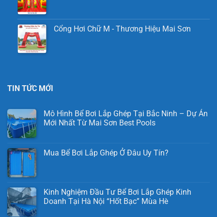
Cổng Hơi Chữ M - Thương Hiệu Mai Sơn
TIN TỨC MỚI
Mô Hình Bể Bơi Lắp Ghép Tại Bắc Ninh – Dự Án
Mới Nhất Từ Mai Sơn Best Pools
Mua Bể Bơi Lắp Ghép Ở Đâu Uy Tín?
Kinh Nghiệm Đầu Tư Bể Bơi Lắp Ghép Kinh
Doanh Tại Hà Nội “Hốt Bạc” Mùa Hè