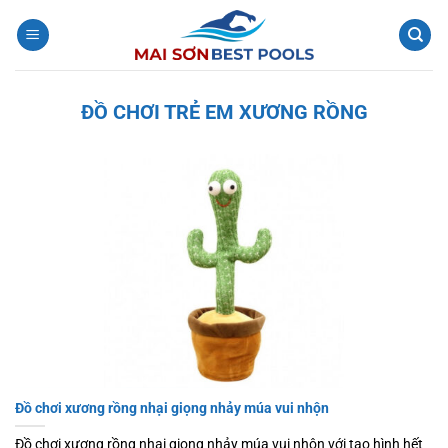
Bỏ
qua
nội
dung
ĐỒ CHƠI TRẺ EM XƯƠNG RỒNG
Đồ chơi xương rồng nhại giọng nhảy múa vui nhộn
Đồ chơi xương rồng nhại giọng nhảy múa vui nhộn với tạo hình hết