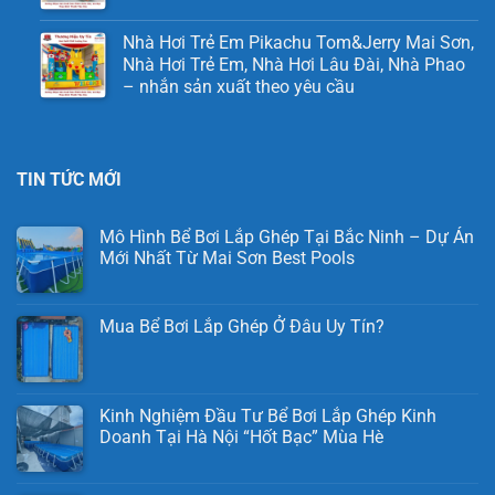
Nhà Hơi Trẻ Em Pikachu Tom&Jerry Mai Sơn,
Nhà Hơi Trẻ Em, Nhà Hơi Lâu Đài, Nhà Phao
– nhắn sản xuất theo yêu cầu
TIN TỨC MỚI
Mô Hình Bể Bơi Lắp Ghép Tại Bắc Ninh – Dự Án
Mới Nhất Từ Mai Sơn Best Pools
Mua Bể Bơi Lắp Ghép Ở Đâu Uy Tín?
Kinh Nghiệm Đầu Tư Bể Bơi Lắp Ghép Kinh
Doanh Tại Hà Nội “Hốt Bạc” Mùa Hè