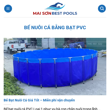
Bỏ
qua
nội
dung
BỂ NUÔI CÁ BẰNG BẠT PVC
Bể Bạt Nuôi Cá Giá Tốt – Miễn phí vận chuyển
Bể bạt nuôi cá PVC Loại 1 phục vụ bà con chăn nuôi trong lĩnh...