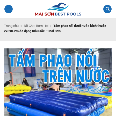
Bỏ
qua
nội
dung
Trang chủ
»
Đồ Chơi Bơm Hơi
»
Tấm phao nổi dưới nước kích thước
2x3x0.2m đa dạng màu sắc – Mai Sơn