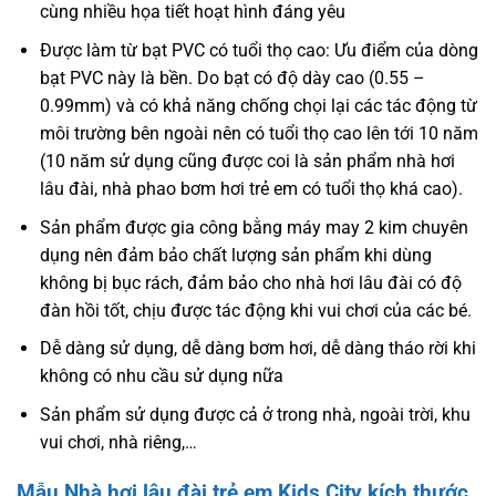
cùng nhiều họa tiết hoạt hình đáng yêu
Được làm từ bạt PVC có tuổi thọ cao: Ưu điểm của dòng
bạt PVC này là bền. Do bạt có độ dày cao (0.55 –
0.99mm) và có khả năng chống chọi lại các tác động từ
môi trường bên ngoài nên có tuổi thọ cao lên tới 10 năm
(10 năm sử dụng cũng được coi là sản phẩm nhà hơi
lâu đài, nhà phao bơm hơi trẻ em có tuổi thọ khá cao).
Sản phẩm được gia công bằng máy may 2 kim chuyên
dụng nên đảm bảo chất lượng sản phẩm khi dùng
không bị bục rách, đảm bảo cho nhà hơi lâu đài có độ
đàn hồi tốt, chịu được tác động khi vui chơi của các bé.
Dễ dàng sử dụng, dễ dàng bơm hơi, dễ dàng tháo rời khi
không có nhu cầu sử dụng nữa
Sản phẩm sử dụng được cả ở trong nhà, ngoài trời, khu
vui chơi, nhà riêng,…
Mẫu Nhà hơi lâu đài trẻ em Kids City kích thước