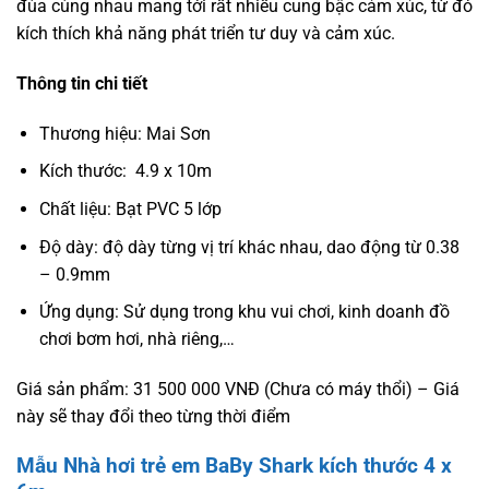
đùa cùng nhau mang tới rất nhiều cung bậc cảm xúc, từ đó
kích thích khả năng phát triển tư duy và cảm xúc.
Thông tin chi tiết
Thương hiệu: Mai Sơn
Kích thước: 4.9 x 10m
Chất liệu: Bạt PVC 5 lớp
Độ dày: độ dày từng vị trí khác nhau, dao động từ 0.38
– 0.9mm
Ứng dụng: Sử dụng trong khu vui chơi, kinh doanh đồ
chơi bơm hơi, nhà riêng,…
Giá sản phẩm: 31 500 000 VNĐ (Chưa có máy thổi) – Giá
này sẽ thay đổi theo từng thời điểm
Mẫu Nhà hơi trẻ em BaBy Shark kích thước 4 x