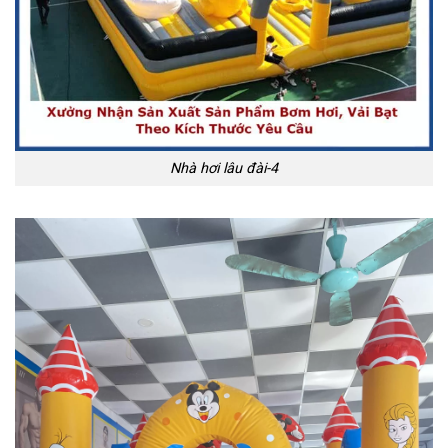
Nhà hơi lâu đài-4