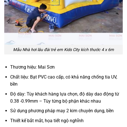
Mẫu Nhà hơi lâu đài trẻ em Kids City kích thước 4 x 6m
Thương hiệu: Mai Sơn
Chất liệu: Bạt PVC cao cấp, có khả năng chống tia UV,
bền
Độ dày: Tùy khách hàng lựa chọn, độ dày dao động từ
0.38 -0.99mm – Tùy từng bộ phận khác nhau
Sử dụng phương pháp may 2 kim chuyên dụng, bền
Thiết kế bắt mắt, họa tiết ngộ nghĩnh