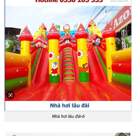
Nhà hơi lâu đài-6