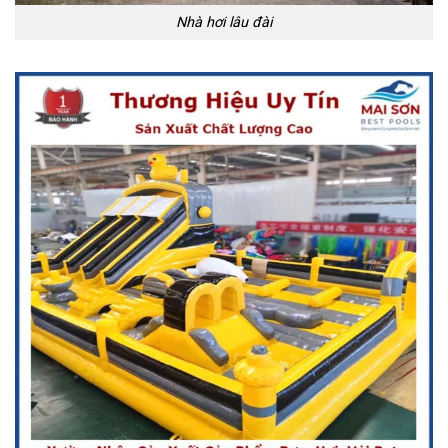
Nhà hơi lâu đài