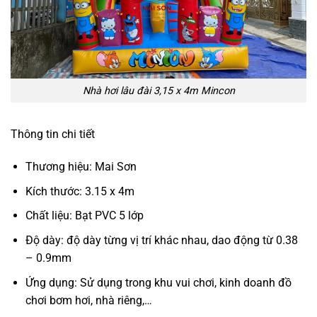
Nhà hơi lâu đài 3,15 x 4m Mincon
Thông tin chi tiết
Thương hiệu: Mai Sơn
Kích thước: 3.15 x 4m
Chất liệu: Bạt PVC 5 lớp
Độ dày: độ dày từng vị trí khác nhau, dao động từ 0.38
– 0.9mm
Ứng dụng: Sử dụng trong khu vui chơi, kinh doanh đồ
chơi bơm hơi, nhà riêng,…