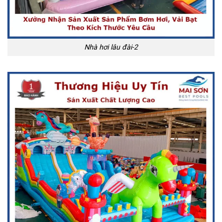
Nhà hơi lâu đài-2