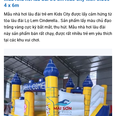
4 x 6m
Mẫu nhà hơi lâu đài trẻ em Kids City được lấy cảm hứng từ
tòa lâu đài Lọ Lem Cinderella.. Sản phẩm lấy màu chủ đạo
trắng vàng cực kỳ bắt mắt, thu hút. Mẫu nhà hơi lâu đài
này sản phẩm bán rất chạy, được rất nhiều trẻ em yêu thích
tại các khu vui chơi.