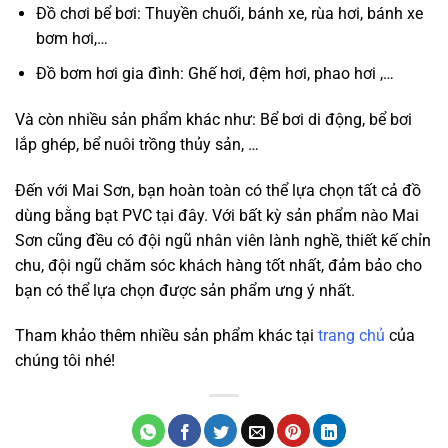
Đồ chơi bể bơi: Thuyền chuối, bánh xe, rùa hơi, bánh xe
bơm hơi,…
Đồ bơm hơi gia đình: Ghế hơi, đệm hơi, phao hơi ,…
Và còn nhiều sản phẩm khác như: Bể bơi di động, bể bơi
lắp ghép, bể nuôi trồng thủy sản, …
Đến với Mai Sơn, bạn hoàn toàn có thể lựa chọn tất cả đồ
dùng bằng bạt PVC tại đây. Với bất kỳ sản phẩm nào Mai
Sơn cũng đều có đội ngũ nhân viên lành nghề, thiết kế chỉn
chu, đội ngũ chăm sóc khách hàng tốt nhất, đảm bảo cho
bạn có thể lựa chọn được sản phẩm ưng ý nhất.
Tham khảo thêm nhiều sản phẩm khác tại
trang chủ
của
chúng tôi nhé!