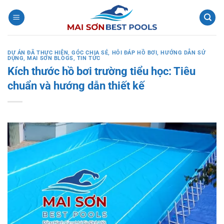
Bỏ
qua
nội
dung
DỰ ÁN ĐÃ THỰC HIỆN
,
GÓC CHIA SẺ
,
HỎI ĐÁP HỒ BƠI
,
HƯỚNG DẪN SỬ
DỤNG
,
MAI SƠN BLOGS
,
TIN TỨC
Kích thước hồ bơi trường tiểu học: Tiêu
chuẩn và hướng dẫn thiết kế