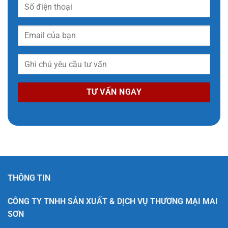
THÔNG TIN
CÔNG TY TNHH SẢN XUẤT & DỊCH VỤ THƯƠNG MẠI MAI
SƠN