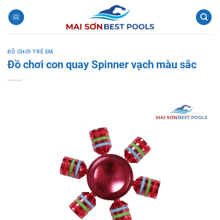
Bỏ
qua
nội
dung
ĐỒ CHƠI TRẺ EM
Đồ chơi con quay Spinner vạch màu sắc