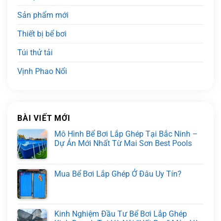
Sản phẩm mới
Thiết bị bể bơi
Túi thử tải
Vịnh Phao Nổi
BÀI VIẾT MỚI
Mô Hình Bể Bơi Lắp Ghép Tại Bắc Ninh –
Dự Án Mới Nhất Từ Mai Sơn Best Pools
Mua Bể Bơi Lắp Ghép Ở Đâu Uy Tín?
Kinh Nghiệm Đầu Tư Bể Bơi Lắp Ghép