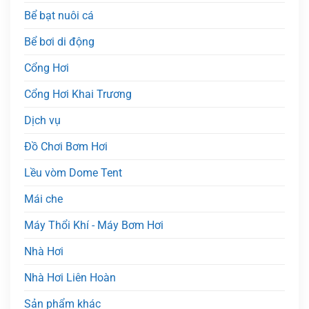
Bể bạt nuôi cá
Bể bơi di động
Cổng Hơi
Cổng Hơi Khai Trương
Dịch vụ
Đồ Chơi Bơm Hơi
Lều vòm Dome Tent
Mái che
Máy Thổi Khí - Máy Bơm Hơi
Nhà Hơi
Nhà Hơi Liên Hoàn
Sản phẩm khác