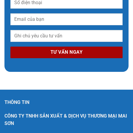
THÔNG TIN
CÔNG TY TNHH SẢN XUẤT & DỊCH VỤ THƯƠNG MẠI MAI
SƠN