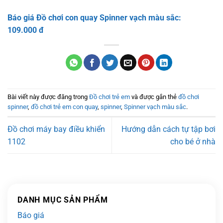
Báo giá Đồ chơi con quay Spinner vạch màu sắc:
109.000 đ
Bài viết này được đăng trong
Đồ chơi trẻ em
và được gắn thẻ
đồ chơi
spinner
,
đồ chơi trẻ em con quay
,
spinner
,
Spinner vạch màu sắc
.
Đồ chơi máy bay điều khiển
Hướng dẫn cách tự tập bơi
1102
cho bé ở nhà
DANH MỤC SẢN PHẨM
Báo giá