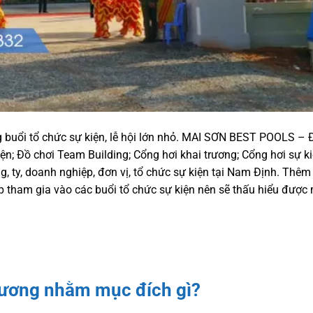
ng buổi tổ chức sự kiện, lễ hội lớn nhỏ. MAI SƠN BEST POOLS – Đ
kiện; Đồ chơi Team Building; Cổng hơi khai trương; Cổng hơi sự k
ng, ty, doanh nghiệp, đơn vị, tổ chức sự kiện tại Nam Định. Thêm
iếp tham gia vào các buổi tổ chức sự kiện nên sẽ thấu hiểu đư
rương nhằm mục đích gì?