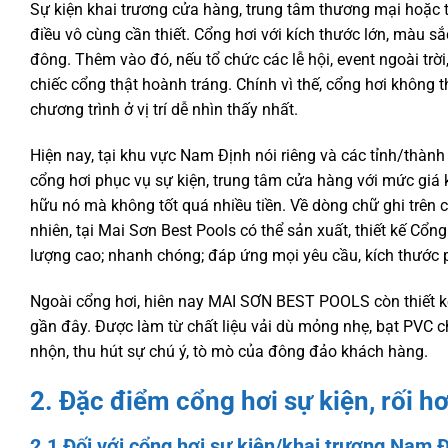
Sự kiện khai trương cửa hàng, trung tâm thương mại hoặc t
điều vô cùng cần thiết. Cổng hơi với kích thước lớn, màu s
đông. Thêm vào đó, nếu tổ chức các lễ hội, event ngoài trời
chiếc cổng thật hoành tráng. Chính vì thế, cổng hơi không 
chương trình ở vị trí dễ nhìn thấy nhất.
Hiện nay, tại khu vực Nam Định nói riêng và các tỉnh/thàn
cổng hơi phục vụ sự kiện, trung tâm cửa hàng với mức giá 
hữu nó mà không tốt quá nhiều tiền. Về dòng chữ ghi trên c
nhiên, tại Mai Sơn Best Pools có thể sản xuất, thiết kế Cổ
lượng cao; nhanh chóng; đáp ứng mọi yêu cầu, kích thước
Ngoài cổng hơi, hiên nay MAI SƠN BEST POOLS còn thiết kế, 
gần đây. Được làm từ chất liệu vải dù mỏng nhẹ, bạt PVC ch
nhộn, thu hút sự chú ý, tò mò của đông đảo khách hàng.
2. Đặc điểm cổng hơi sự kiện, rối hơ
2.1 Đối với cổng hơi sự kiện/khai trương Nam 