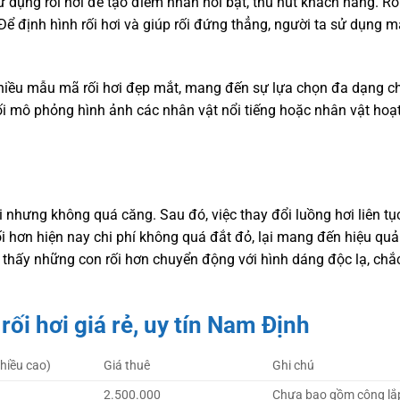
sử dụng rối hơi để tạo điểm nhấn nổi bật, thu hút khách hàng. Rố
ể định hình rối hơi và giúp rối đứng thẳng, người ta sử dụng má
nhiều mẫu mã rối hơi đẹp mắt, mang đến sự lựa chọn đa dạng c
ối mô phỏng hình ảnh các nhân vật nổi tiếng hoặc nhân vật hoạt
i nhưng không quá căng. Sau đó, việc thay đổi luồng hơi liên tụ
Rối hơn hiện nay chi phí không quá đắt đỏ, lại mang đến hiệu qu
ìn thấy những con rối hơn chuyển động với hình dáng độc lạ, chắ
ối hơi giá rẻ, uy tín Nam Định
hiều cao)
Giá thuê
Ghi chú
2.500.000
Chưa bao gồm công lắ