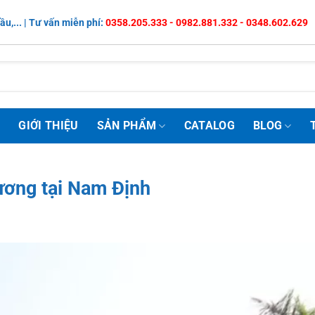
ầu,... | Tư vấn miễn phí:
0358.205.333 - 0982.881.332 - 0348.602.629
Ủ
GIỚI THIỆU
SẢN PHẨM
CATALOG
BLOG
rương tại Nam Định