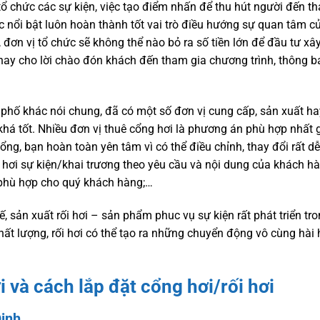
ổ chức các sự kiện, việc tạo điểm nhấn để thu hút người đến t
ắc nổi bật luôn hoàn thành tốt vai trò điều hướng sự quan tâm 
, đơn vị tổ chức sẽ không thể nào bỏ ra số tiền lớn để đầu tư x
thay cho lời chào đón khách đến tham gia chương trình, thông b
h phố khác nói chung, đã có một số đơn vị cung cấp, sản xuất ha
khá tốt. Nhiều đơn vị thuê cổng hơi là phương án phù hợp nhất 
ổng, bạn hoàn toàn yên tâm vì có thể điều chỉnh, thay đổi rất d
ng hơi sự kiện/khai trương theo yêu cầu và nội dung của khách hà
 phù hợp cho quý khách hàng;…
sản xuất rối hơi – sản phẩm phuc vụ sự kiện rất phát triển tro
ất lượng, rối hơi có thể tạo ra những chuyển động vô cùng hài 
i và cách lắp đặt cổng hơi/rối hơi
Định