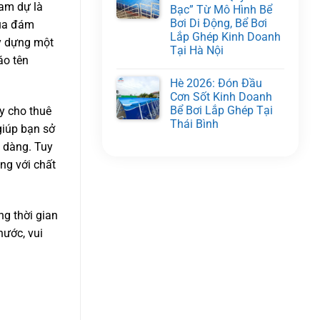
ham dự là
Bạc” Từ Mô Hình Bể
Bơi Di Động, Bể Bơi
của đám
Lắp Ghép Kinh Doanh
ây dựng một
Tại Hà Nội
áo tên
Hè 2026: Đón Đầu
Cơn Sốt Kinh Doanh
Bể Bơi Lắp Ghép Tại
y cho thuê
Thái Bình
giúp bạn sở
ễ dàng. Tuy
ng với chất
ng thời gian
hước, vui