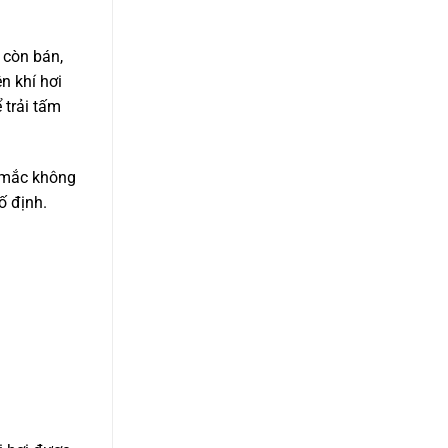
 còn bán,
n khí hơi
 trải tấm
c mắc không
ố định.