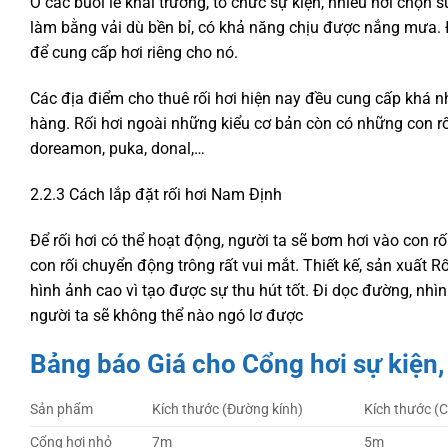
Ở các buổi lễ khai trương, tổ chức sự kiện, nhiều nơi chọn 
làm bằng vải dù bền bỉ, có khả năng chịu được nắng mưa. Đ
để cung cấp hơi riêng cho nó.
Các địa điểm cho thuê rối hơi hiện nay đều cung cấp khá 
hàng. Rối hơi ngoài những kiểu cơ bản còn có những con r
doreamon, puka, donal,…
2.2.3 Cách lắp đặt rối hơi Nam Định
Để rối hơi có thể hoạt động, người ta sẽ bơm hơi vào con rố
con rối chuyển động trông rất vui mắt. Thiết kế, sản xuất 
hình ảnh cao vì tạo được sự thu hút tốt. Đi dọc đường, nh
người ta sẽ không thể nào ngó lơ được
Bảng báo Giá cho Cổng hơi sự kiện, r
Sản phẩm
Kích thước (Đường kính)
Kích thước (C
Cổng hơi nhỏ
7m
5m