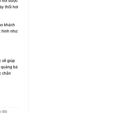
i hơi được
y thổi hơi
ho khách
 hình như:
c sẽ giúp
ả quảng bá
c chắn
p đặt