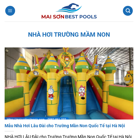
Bỏ
qua
nội
dung
NHÀ HƠI TRƯỜNG MẦM NON
Mẫu Nhà Hơi Lâu Đài cho Trường Mần Non Quốc Tế tại Hà Nội
NHÀ HƠI LÂU ĐÀI cho Trường Trường Mần Non Quốc Tế tại Hà Nội