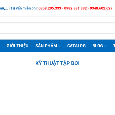
ầu,... | Tư vấn miễn phí:
0358.205.333 - 0982.881.332 - 0348.602.629
Ủ
GIỚI THIỆU
SẢN PHẨM
CATALOG
BLOG
KỸ THUẬT TẬP BƠI