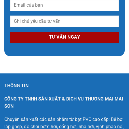
THÔNG TIN
CÔNG TY TNHH SẢN XUẤT & DỊCH VỤ THƯƠNG MẠI MAI
SƠN
Chuyên sản xuất các sản phẩm từ bạt PVC cao cấp: Bể bơi
lắp ghép, đồ chơi bơm hơi, cổng hơi, nhà hơi, vịnh phao nổi,