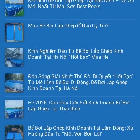
Mô Hình Bể Bơi Lắp Ghép Tại Bắc Ninh – Dự Án
Mới Nhất Từ Mai Sơn Best Pools
Mua Bể Bơi Lắp Ghép Ở Đâu Uy Tín?
Kinh Nghiệm Đầu Tư Bể Bơi Lắp Ghép Kinh
Doanh Tại Hà Nội “Hốt Bạc” Mùa Hè
Đón Sóng Giải Nhiệt Thủ Đô: Bí Quyết “Hốt Bạc”
Từ Mô Hình Bể Bơi Di Động, Bể Bơi Lắp Ghép
Kinh Doanh Tại Hà Nội
Hè 2026: Đón Đầu Cơn Sốt Kinh Doanh Bể Bơi
Lắp Ghép Tại Thái Bình
Bể Bơi Lắp Ghép Kinh Doanh Tại Lâm Đồng: Xu
Hướng Đầu Tư “Một Vốn Bốn Lời”