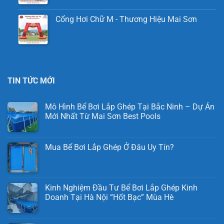
Cổng Hơi Chữ M - Thương Hiệu Mai Sơn
TIN TỨC MỚI
Mô Hình Bể Bơi Lắp Ghép Tại Bắc Ninh – Dự Án
Mới Nhất Từ Mai Sơn Best Pools
Mua Bể Bơi Lắp Ghép Ở Đâu Uy Tín?
Kinh Nghiệm Đầu Tư Bể Bơi Lắp Ghép Kinh
Doanh Tại Hà Nội “Hốt Bạc” Mùa Hè