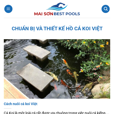
Bỏ
qua
nội
dung
CHUẨN BỊ VÀ THIẾT KẾ HỒ CÁ KOI VIỆT
Cách nuôi cá koi Việt
Cá Koi là một loài cá rất được ưa chuộng trong việc nuôi cá kiểng,...