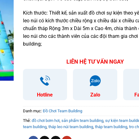
Kích thước: Thiết kế, sản xuất đồ chơi sự kiện theo y
leo núi có kích thước chiều rộng x chiều dài x chiều ca
chuẩn tháp Rộng 3m x Dài 5m x Cao 4m, chia thành
leo núi cho các thành viên của các đội tham gia chơ
building;
LIÊN HỆ TƯ VẤN NGAY
Hotline
Zalo
F
Danh mục:
Đồ Chơi Team Building
Thẻ:
đồ chơi bơm hơi
,
sản phẩm team building
,
sự kiện team build
team building
,
tháp leo núi team building
,
tháp team building
,
tro c