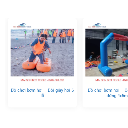
Đồ chơi bơm hơi – Đôi giày hơi 6
Đồ chơi bơm hơi – C
lỗ
đứng 4x5m