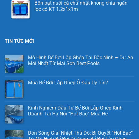
Bồn bạt nuôi cá chữ nhật không chia ngăn
lọc có KT 1.2x1x1m
TIN TỨC MỚI
Mô Hình Bể Bơi Lắp Ghép Tại Bắc Ninh – Dự Án
Mới Nhất Từ Mai Sơn Best Pools
Mua Bể Bơi Lắp Ghép Ở Đâu Uy Tín?
Kinh Nghiệm Đầu Tư Bể Bơi Lắp Ghép Kinh
Doanh Tại Hà Nội “Hốt Bạc” Mùa Hè
Đón Sóng Giải Nhiệt Thủ Đô: Bí Quyết “Hốt Bạc”
Từ Mô Hình Bể Bơi Di Động, Bể Bơi Lắp Ghép